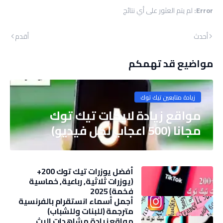
Error:
لم يتم العثور على أي نتائج
أحدث
أقدم
مواضيع قد تهمكم
زيادة متابعين تيك توك
مواقع زيادة لايكات تيك توك
مجانا (500 اعجاب لكل فيديو)
أفضل يوزرات تيك توك 200+
(يوزرات ثلاثية, رباعية, خماسية
فخمة) 2025
أجمل أسماء انستقرام بالفرنسية
مترجمة (للبنات وللشباب)
مواقع زيادة مشاهدات البث