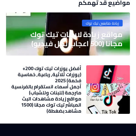
مواضيع قد تهمكم
زيادة متابعين تيك توك
مواقع زيادة لايكات تيك توك
مجانا (500 اعجاب لكل فيديو)
أفضل يوزرات تيك توك 200+
(يوزرات ثلاثية, رباعية, خماسية
فخمة) 2025
أجمل أسماء انستقرام بالفرنسية
مترجمة (للبنات وللشباب)
مواقع زيادة مشاهدات البث
المباشر تيك توك مجانا (1500
مشاهد بضغطة)