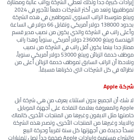
إيرادات كبيرة جدا ولذلك تعطي الشركة رواتب عالية وممتازة
لموظفيها وتعد من أكثر الشركات دفعاً للأجور في 2024
ويبلغ متوسط الراتب السنوي للموظفين في هذه الشركة
بحدود 138000 دولار أمريكي وتقابل 66 دولار في الساعة
وأعلى راتب في الشركة والذي يكون من نصيب مدير قسم
الهندسة ويبلغ 236000 دولار أمريكي سنوياً وهذا راتب
ممتاز جدا بينما يكون أقل راتب في الشركة من نصيب
موظف خدمة الزبائن ويبلغ 53000 دولار أمريكي سنوياً،
ونلاحظ أن الراتب السابق لموظف خدمة الزبائن أعلى من
نظرائه في كل الشركات التي ذكرناها مسبقاً.
شركة Apple
لا شك أن الجميع بدون استثناء يعرف من هي شركة آبل
Apple والمعروفة بعلامة التفاحة على أجهزة الموبايل
خاصتها مثل الايفون وغيرها من المنتجات الأخرى كالماك
والايباد وغيرها من المنتجات الأخرى، وتصدر هذه الشركة
نسخاً جديدة من أجهزتها كل سنة تقريباً وحركة البيع
والشراء مستمرة وإيرادات Apple ضخمة جداً تصل للمليارات