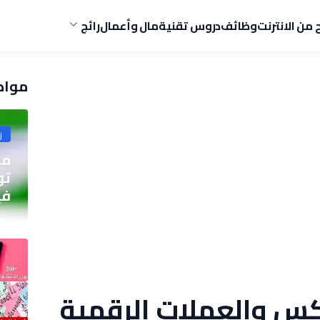
ح من الانترنت
وظائف
دروس تقنية
مال وأعمال
رائج
مواض
ز
مو
في
كس والعملات الرقمية