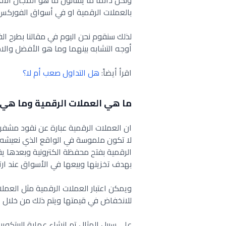
ولكن دائماً ما يسألون ما هو المجال الأ
بالعملات الرقمية او في أسواق الفوركس
لذلك سنقوم نحن اليوم في مقالنا بطرح ا
أوجه التشابه بينهما وما هو الأفضل والام
اقرأ أيضاً:
هل التداول صعب أم لا؟
ما هي العملات الرقمية وما هي
ان العملات الرقمية عبارة عن نقود مشفرة
لا تكون ملموسة في الواقع الذي نعيشه 
الرقمية بفتح محفظة الكترونية وبعدها ي
بهدف تخزينها وبيعها في الأسواق عند ارت
ويمكن اعتبار العملات الرقمية مثل العملا
للانخفاض في قيمتها ويتم ذلك من خلال ع
على سبيل المثال تم انشاء عملية البيتكوي