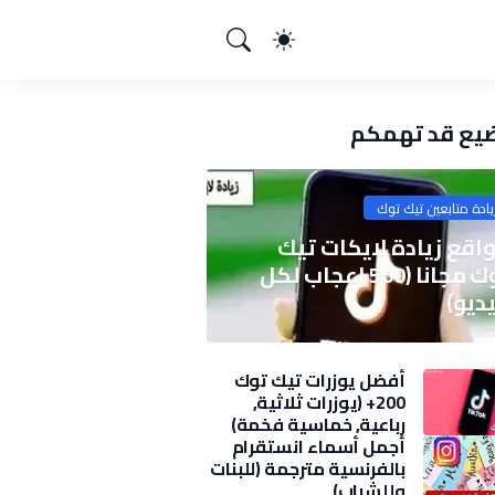
يع قد تهمكم
يادة متابعين تيك توك
اقع زيادة لايكات تيك
توك مجانا (500 اعجاب لكل
ديو)
أفضل يوزرات تيك توك
200+ (يوزرات ثلاثية,
رباعية, خماسية فخمة)
2025
أجمل أسماء انستقرام
بالفرنسية مترجمة (للبنات
وللشباب)