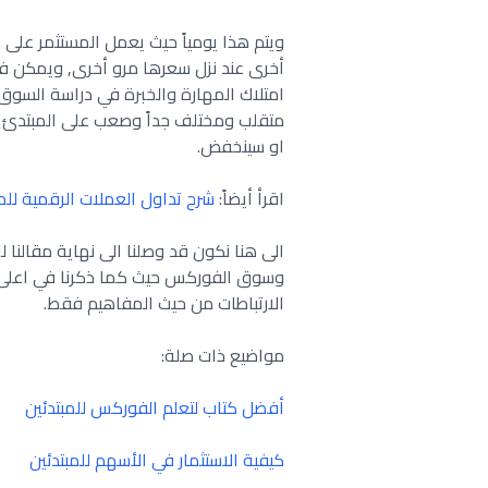
ويتم هذا يومياً حيث يعمل المستثمر على ب
أخرى عند نزل سعرها مرو أخرى, ويمكن فعل
امتلاك المهارة والخبرة في دراسة السوق
متقلب ومختلف جداً وصعب على المبتدئ ف
او سينخفض.
اقرأ أيضاً:
شرح تداول العملات الرقمية للمب
الى هنا نكون قد وصلنا الى نهاية مقالنا 
وسوق الفوركس حيث كما ذكرنا في اعلى 
الارتباطات من حيث المفاهيم فقط.
مواضيع ذات صلة:
أفضل كتاب لتعلم الفوركس للمبتدئين
كيفية الاستثمار في الأسهم للمبتدئين