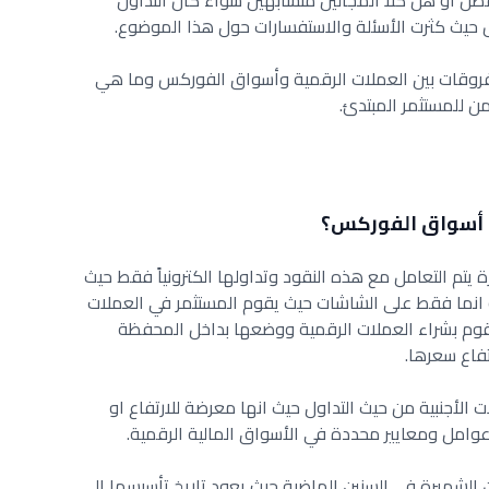
فضل او هل كلا المجالين متشابهين سواء كان التداول
 حيث كثرت الأسئلة والاستفسارات حول هذا الموضوع.
لفروقات بين العملات الرقمية وأسواق الفوركس وما هي
ن للمستثمر المبتدئ.
 أسواق الفوركس؟
 يتم التعامل مع هذه النقود وتداولها الكترونياً فقط حيث
انما فقط على الشاشات حيث يقوم المستثمر في العملات
قوم بشراء العملات الرقمية ووضعها بداخل المحفظة
فاع سعرها.
ت الأجنبية من حيث التداول حيث انها معرضة للارتفاع او
وامل ومعايير محددة في الأسواق المالية الرقمية.
ن الشهيرة في السنين الماضية حيث يعود تاريخ تأسيسها الى