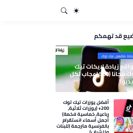
يع قد تهمكم
يادة متابعين تيك توك
اقع زيادة لايكات تيك
توك مجانا (500 اعجاب لكل
ديو)
أفضل يوزرات تيك توك
200+ (يوزرات ثلاثية,
رباعية, خماسية فخمة)
2025
أجمل أسماء انستقرام
بالفرنسية مترجمة (للبنات
وللشباب)