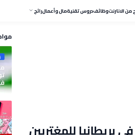
ح من الانترنت
وظائف
دروس تقنية
مال وأعمال
رائج
مواض
ز
مو
في
ي بريطانيا للمغتربين