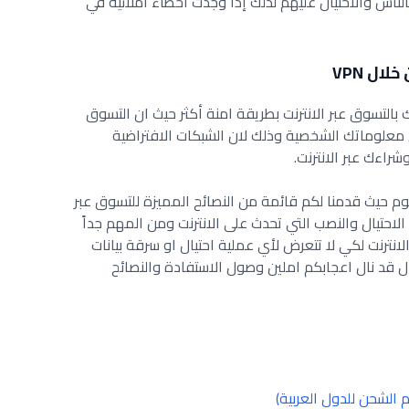
لناس والاحتيال عليهم لذلك إذا وجدت أخطاء املائية في
بالتسوق عبر الانترنت بطريقة امنة أكثر حيث ان التسوق
معلوماتك الشخصية وذلك لان الشبكات الافتراضية
ليوم حيث قدمنا لكم قائمة من النصائح المميزة للتسوق عبر
الاحتيال والنصب التي تحدث على الانترنت ومن المهم جداً
الانترنت لكي لا تتعرض لأي عملية احتيال او سرقة بيانات
قد نال اعجابكم املين وصول الاستفادة والنصائح
 الشحن للدول العربية)