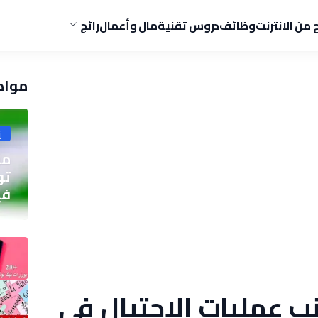
ح من الانترنت
وظائف
دروس تقنية
مال وأعمال
رائج
مواض
ز
مو
في
لتجنب عمليات الاحتيال في