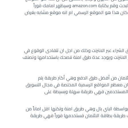
الرسمي لأمازون قم بالتوجه الى متصفح البحث وقم بكتابة amazon.com وسيظهر امامك فوراً
كان هذا هو الموقع الرسمي ام انه موقع مشابه بغرض
 الشراء عبر الانترنت وذلك من اجل ان تتفادى الوقوع في
بر الانترنت ويوجد عدة طرق امنة ننصحك باستخدامها وتصنف
لائتمان من أفضل طرق الدفع وهي أكثر طريقة يتم
 وان معظم المواقع الرسمية المختصة في مجال التسويق
ى المستخدمين فهي طريقة سهلة وبسيطة على
بواسطة الباي بال وهي طريق امنة ولكنها اقل اماناً من
ت طريقة بطاقة الائتمان فستخدمها فوراً فهي طريقة