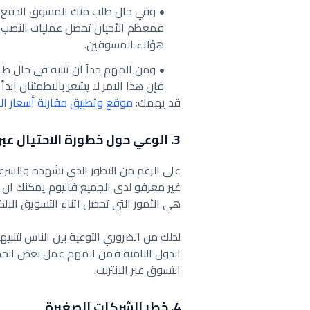
وفي حال طلب منك المسوق الدفع عبر 
فمعظم الأحيان تحصل عمليات النصب بت
هؤلاء المسوقين.
ومن المهم جداً ان تنتبه في حال 
فإن هذا الامر لا يشعر بالاطمئنان ابداً 
قد يهمك:
موقع وتطبيق مقارنة أسعار ال
3. الوعي حول خطورة الاحتيال عبر الانترنت
على الرغم من التطور الذي نشهده والسرعة 
غير معرفو لدى الجميع فاليوم يمكنك ان 
هي الأمور التي تحصل اثناء التسويق الالك
لذلك من الضروري التوعية بين الناس لتنب
الدول النامية فمن المهم عمل بعض الحملا
التسوق عبر الانترنت.
4. خطر الشركات الصغيرة