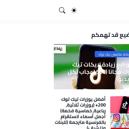
يع قد تهمكم
يادة متابعين تيك توك
اقع زيادة لايكات تيك
توك مجانا (500 اعجاب لكل
ديو)
أفضل يوزرات تيك توك
200+ (يوزرات ثلاثية,
رباعية, خماسية فخمة)
2025
أجمل أسماء انستقرام
بالفرنسية مترجمة (للبنات
وللشباب)