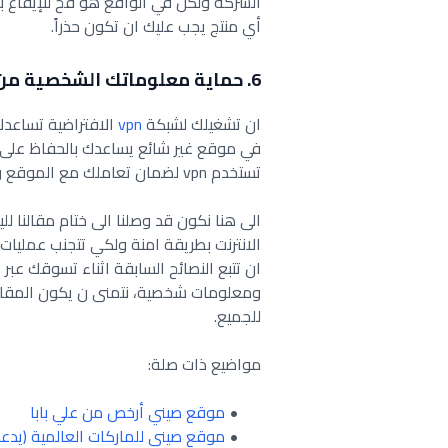
الشركة ولكن في الواقع هو فخ للإيقاع با
أي منتج يجب عليك ان تكون حذراً.
6. حماية معلوماتك الشخصية من خلال VPN
ان تشغيلك لشبكة
vpn
الافتراضية تساعدك 
في موقع غير شائع يساعدك بالحفاظ على 
تستخدم vpn لضمان تعاملك مع الموقع وشراءك عبر الانترنت.
الى هنا نكون قد وصلنا الى ختام مقالنا ل
الانترنت بطريقة امنة ولكي تتجنب عمليات 
ان تتبع النصائح السابقة اثناء تسوقك عبر 
ومعلومات شخصية، نتمنى ن يكون المقال 
للجميع.
مواضيع ذات صلة:
موقع صيني أرخص من علي بابا
موقع صيني للماركات العالمية (يدعم