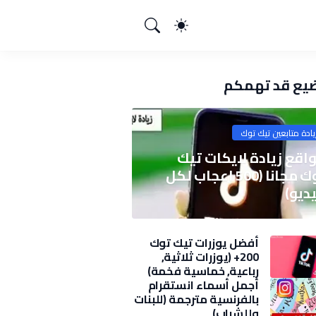
يع قد تهمكم
يادة متابعين تيك توك
اقع زيادة لايكات تيك
توك مجانا (500 اعجاب لكل
ديو)
أفضل يوزرات تيك توك
200+ (يوزرات ثلاثية,
رباعية, خماسية فخمة)
2025
أجمل أسماء انستقرام
بالفرنسية مترجمة (للبنات
وللشباب)