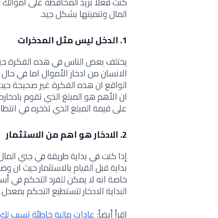
كنت فعلاً تريد المحافظة على أموالك وت
المال وتنميتها بشكل جيد.
1. الدخل ليس مثل المدخرات
يختلف بعض الناس في هذه الفكرة حيث 
الانسان من ادخار الأموال اما في حال ك
الواقع ان هذه الفكرة غير صحيحة حي
ان الأهم هو المبلغ الذي تقوم بادخاره
على قيمة المبلغ الذي تذخره في انتظام
2. الادخار هو اهم من الاستثمار
إذا كنت في بداية طريقة في جني المال
بداية قبل القيام بالاستثمار حيث ان وض
خاصة انه لا يمكن للفرد التحكم في أسعا
البداية الادخار لتستطيع التحكم بمعدل 
اقرأ أيضاً:
عادات مالية خاطئة تسبب لك