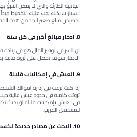
الجانبية الطارئة والتي لا يمكن التنبؤ
السيارات لذلك يجب عليك التخطيط جيدا
تخصيص مبلغ صغير للحد من هذه المف
8. ادخار مبالغ أكبر في كل سنة
ان السر في توفير المال هو في زيادة 
الادخار سوف تحصل على ثروة مالية بحي
9. العيش في إمكانيات قليلة
إذا كنت ترغب في إدارة اموالك الشخصي
ثروتك كاملة في حدود عيش عالية حيث ا
في العيش بإمكانات قليلة او بحيث تكو
للمستقبل القريب.
10. البحث عن مصادر جديدة لكسب المزيد من المال