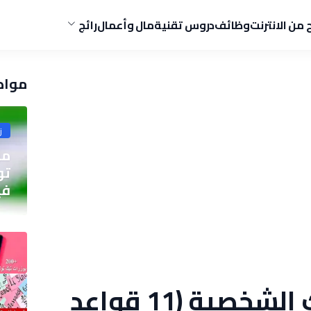
ح من الانترنت
وظائف
دروس تقنية
مال وأعمال
رائج
مواض
ز
مو
في
كيف تدير أموالك الشخصية (11 قواعد