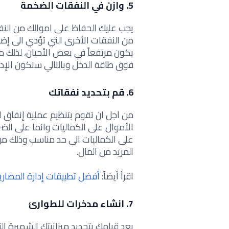
5. وازن في النفقات الضخمة
يجب عليك الحفاظ على اموالك من النف
من النفقات الأخرى التي تؤدي الى إض
يكون مرتفعاً في بعض الأحيان
،
لذلك م
فوق طاقة الدخل وبالتالي ستكون الإدارة
6. قم بتحديد نفقاتك
من اجل ان تقوم بتنظيم عملية إنفاق 
الأموال على الكماليات وانما على الض
على الكماليات الى حد مناسب وذلك من
المزيد من المال.
اقرأ أيضاً:
أفضل تطبيقات إدارة المصار
7. انشاء مدخرات للطوارئ
بعد قيامك بتحديد ميزانيتك الشهيرة 