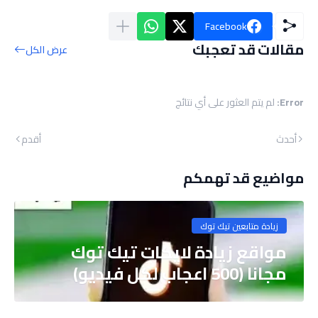
Facebook
مقالات قد تعجبك
عرض الكل
Error:
لم يتم العثور على أي نتائج
أحدث
أقدم
مواضيع قد تهمكم
زيادة متابعين تيك توك
مواقع زيادة لايكات تيك توك
مجانا (500 اعجاب لكل فيديو)