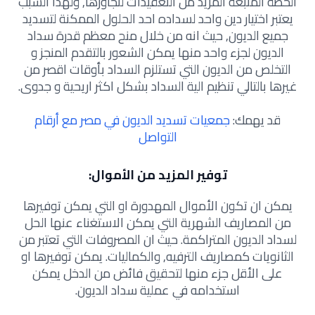
الخطة المتبعة المزيد من التعقيدات لتجاوزها, ولهذا السبب
يعتبر اختيار دين واحد لسداده احد الحلول الممكنة لتسديد
جميع الديون, حيث انه من خلال منح معظم قدرة سداد
الديون لجزء واحد منها يمكن الشعور بالتقدم المنجز و
التخلص من الديون التي تستلزم السداد بأوقات اقصر من
غيرها بالتالي تنظيم الية السداد بشكل اكثر اريحية و جدوى.
قد يهمك:
جمعيات تسديد الديون في مصر مع أرقام
التواصل
توفير المزيد من الأموال:
يمكن ان تكون الأموال المهدورة او التي يمكن توفيرها
من المصاريف الشهرية التي يمكن الاستغناء عنها الحل
لسداد الديون المتراكمة. حيث ان المصروفات التي تعتبر من
الثانويات كمصاريف الترفيه, والكماليات. يمكن توفيرها او
على الأقل جزء منها لتحقيق فائض من الدخل يمكن
استخدامه في عملية سداد الديون.