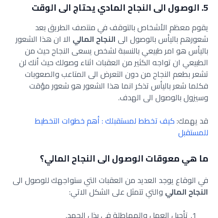
5. الوصول الى النجاح المادي يحتاج الى الوقت
يقوم معظم الأشخاص بالتوقف في منتصف الطريق بعد
شعورهم باليأس بالوصول الى
النجاح المالي
الا ان هذا الشعور
باليأس هو امر طبيعي بالنسبة لشخص يسعى النجاح حيث من
الطبيعي ان تواجه الكثير من العقبات اثناء وصولك حيث أنك لن
تشعر بطعم النجاح من دون التعرض الى المتاعب والصعوبات
فكلما شعر باليأس تذكر انما هذا الشعور هو شعور مؤقت
وسيزول بالوصول الى الهدف.
قد يهمك:
كيف تخطط لمستقبلك : أهم خطوات التخطيط
للمستقبل
ما هي معوقات الوصول الى النجاح المالي؟
في الوقاع يوجد العديد من العقبات التي ستواجهك للوصول الى
النجاح المالي
والتي تتمثل على الشكل الاتي:
تأجيل العمل والمماطلة في بذل الجهد.