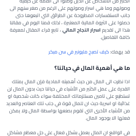
الكثير من الأشخاص عن الذين وصلوا الى القمة عن كيفية
وصولهم وما هي اسرار وصولهم على الرغم من صغر سنهم الى
جانب الاستفسارات المطروحة عن الطرائق التي اتبعوها حتى
حصلوا على الثروة المالية المعتبرة ، لذلك قمنا اليوم في مقالنا
هذا الى تقديم
اسرار النجاح المالي
، تابع قراء المقال لمعرفة
كافة التفاصيل.
قد يهمك:
كيف تصبح مليونير في سن مبكر
ما هي أهمية المال في حياتنا؟
اذا نظرت الى المال من حيث أهميته المادية فإن المال يمتلك
القدرة على عمل الكثير من الأشياء في حياتنا حيث بدون المال لن
تستطيع على تامين مستلزماتك المختلفة سواء كانت شخصية او
غذائية او اسرية حيث ان للمال قوة في جلب تلك العناصر والعديد
من الأشياء الأخرى التي تقوم بصنعها بواسطة المال ولا يمكن
فعلها الا بوجود المال.
في الواقع ان المال يعمل بشكل فعال على حل معظم مشاكل