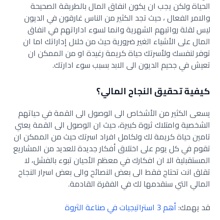
الحياة ولكن يجب ان يكون انفاق المال بالطريقة الصحيحة
والامر الفعال ، حيث تجد الكثير من الناس غارقون في الديون
ليس لقلة رواتبهم الشهرية وانما لسوء اداراتهم في انفاق
المال على الأشياء الغير ضرورية حيث من خلال إداراتك اما ان
توفر لنفسك ولأسرتك حياة كريمة رغيدة او من الممكن ان
تعيش في جحيم الديون الى الابد بسبب سوء ادارتك.
كيفية تحقيق النجاح المالي؟
يسعى الكثير من الأشخاص الى الوصول الى القمة في حياتهم
الشخصية وامتلاك ثروة كبيرة، حيث ان الوصول الى القمة يعني
تامين حياة كريمة لك ولكامل افراد اسرتك حيث من الممكن ان
تقوم في كل يوم على اختلاق أفكار جديدة للعديد من المشاريع
المستقبلية الا ان افكارك في معظم الأحيان تبوء بالفشل، لا
تقلق انت تحتاج فقط الى بعض النصائح والى بعض اسرار النجاح
المالي التي سنقدمها لك في الفقرة القادمة.
قد يهمك:
أهم 3 استراتيجيات في صناعة الثروة