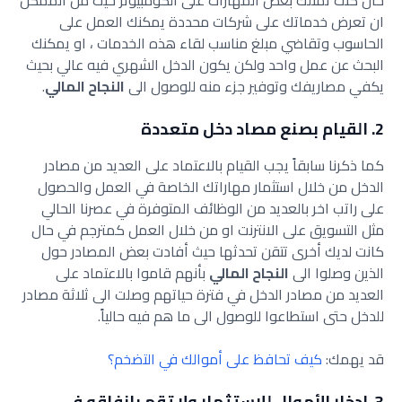
حال كنت تمتلك بعض المهارات على الكومبيوتر حيث من الممكن
ان تعرض خدماتك على شركات محددة يمكنك العمل على
الحاسوب وتقاضي مبلغ مناسب لقاء هذه الخدمات ، او يمكنك
البحث عن عمل واحد ولكن يكون الدخل الشهري فيه عالي بحيث
يكفي مصاريفك وتوفير جزء منه للوصول الى
النجاح المالي
.
2. القيام بصنع مصاد دخل متعددة
كما ذكرنا سابقاً يجب القيام بالاعتماد على العديد من مصادر
الدخل من خلال استثمار مهاراتك الخاصة في العمل والحصول
على راتب اخر بالعديد من الوظائف المتوفرة في عصرنا الحالي
مثل التسويق على الانترنت او من خلال العمل كمترجم في حال
كانت لديك أخرى تتقن تحدثها حيث أفادت بعض المصادر حول
الذين وصلوا الى
النجاح المالي
بأنهم قاموا بالاعتماد على
العديد من مصادر الدخل في فترة حياتهم وصلت الى ثلاثة مصادر
للدخل حتى استطاعوا للوصول الى ما هم فيه حالياً.
قد يهمك:
كيف تحافظ على أموالك في التضخم؟
3. ادخار الأموال للاستثمار ولا تقم بإنفاقه في