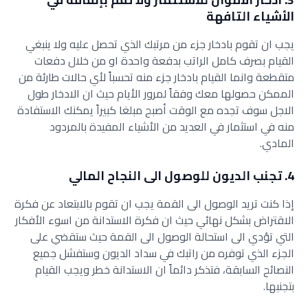
الأشياء التافهة
يجب ان تقوم بادخار جزء من مرتبك الذي تحصل عليه ولا ينبغي
القيام بصرف كامل الراتب بدفعة واحدة او من خلال دفعات
متقطعة وانما القيام بادخار جزء منه تحسباً لأي حالات طارئة من
الممكن حصولها معك وفقاً لمرور الأيام حيث ان الادخار طول
الاجل سوف تجده مع الوقت أصبح مبلغا كبيراً يمكنك الاستفادة
منه في استثمار في العديد من الأشياء المفيدة بالمردود
المادي.
4. تجنب الديون للوصول الى النجاح المالي
إذا كنت تريد الوصول الى القمة يجب ان تقوم بالابتعاد عن فكرة
الاقتراض بشكل نهائي حيث ان فكرة الاستدانة من اسوء الأفكار
التي تؤدي الى استحالة الوصول الى القمة حيث ستقضي على
الجزء الذي توفره من راتبك في سداد الديون وستفشل جميع
النصائح السابقة، فتذكر دائماً ان الاستدانة خطر ويجب القيام
بتجنبها.