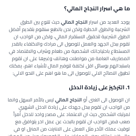
ما هي اسرار النجاح المالي؟
يوجد العديد من اسرار
النجاح المالي
حيث تتنوع بين الطرق
الشرعية والطرق الخطرة ولكن نحن بالطبع سنقوم بتقديم أفضل
الطرق الشرعية لتحقيق الاستقرار المالي، ولكن من الواجب ان
تقوم ببذل الجهد والعمل للوصول الى مرادك والاكتفاء بالقدر
المستطاع باحتياجاتك الشخصية من طعام وشراب والاقتصاد في
المصاريف العامة من مواصلات وهاتف وغيرها على ان تقوم
باستبدالهم بوسائل اقل تكلفة لتوفير المال لأشياء اهم، يمكنك
تطبيق النصائح الاتي للوصول الى ما هو اهم على النحو الاتي:
1. التركيز على زيادة الدخل
ان الوصول الى الغنى أو
النجاح المالي
ليس بالأمر السهل وانما
من الواجب ان تقوم ببذل جهدك على زيادة الدخل الشهري
لمرتبك الشخصي حيث ان الاعتماد على مصدر واحد للدخل أمراً
صعب فمن الواجب ان تقوم بالبحث عن عمل اخر يتوافق مع
توقيت عملك الأخر مثل العمل على الانترنت من المنزل او في