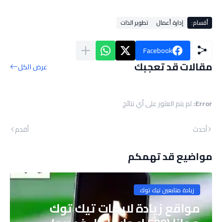
أقسام:
إدارة أعمال
تطوير الذات
Facebook
مقالات قد تعجبك
عرض الكل
Error:
لم يتم العثور على أي نتائج
أحدث
أقدم
مواضيع قد تهمكم
زيادة متابعين تيك توك
مواقع زيادة لايكات تيك توك