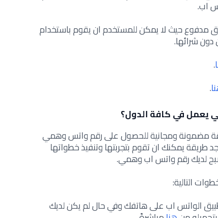
 اب.
بيق مدفوع حيث لا يمكن للمستخدم ان يقوم باستخدام
 دون شرائها.
.
ا
.
 يعمل في كافة الدول؟
قة مضمونة ومجانية للحصول على رقم واتس وهمي
 طريقة يمكنك ان تقوم بتجربتها وتنفيذ خطواتها
صبح لديك رقم واتس اب وهمي.
وات التالية:
طبيق الواتس اب على هاتفك وفي حال لم يكن لديك
بتحميله من
هنا
مباشرةً.