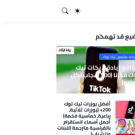
يع قد تهمكم
يادة متابعين تيك توك
اقع زيادة لايكات تيك
توك مجانا (500 اعجاب لكل
ديو)
أفضل يوزرات تيك توك
200+ (يوزرات ثلاثية,
رباعية, خماسية فخمة)
2025
أجمل أسماء انستقرام
بالفرنسية مترجمة (للبنات
وللشباب)