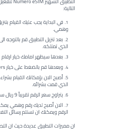
التطبيق ا
التالية:
في البداية يجب عليك القيام بت
وهمي.
بعد تنزيل التطبيق قم بالتوجه ال
الذي تمتلكه.
بعدها سيظهر امامك خيار ارقام ال
وبعدها قم بالضغط على خيار USA social media numbers.
أصبح الان بإمكانك القيام بشرا
الذي قمت بشرائه.
يتراوح سعر الرقم تقريباً 9 ريال سعودي أي ما يعادل 2.5 يورو.
الان أصبح لديك رقم وهمي يمكن
الرقم ويمكنك ان تستلم رسائل التفع
ان مميزات التطبيق عديدة حيث ان التط