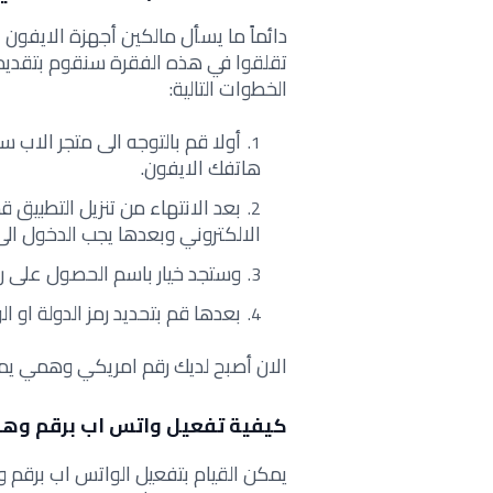
دائماً ما يسأل مالكين أجهزة الايفو
تقلقوا في هذه الفقرة سنقوم بتقديم
الخطوات التالية:
أولا قم بالتوجه الى متجر الاب 
هاتفك الايفون.
بعد الانتهاء من تنزيل التطبيق ق
الالكتروني وبعدها يجب الدخول الى
وستجد خيار باسم الحصول على رقم TEXT PLUS مج
بعدها قم بتحديد رمز الدولة او ا
الان أصبح لديك رقم امريكي وهمي يم
كيفية تفعيل واتس اب برقم وهم
يمكن القيام بتفعيل الواتس اب برق