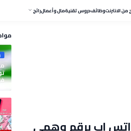
ح من الانترنت
وظائف
دروس تقنية
مال وأعمال
رائج
مواض
ز
مو
في
اتس اب برقم وهمي