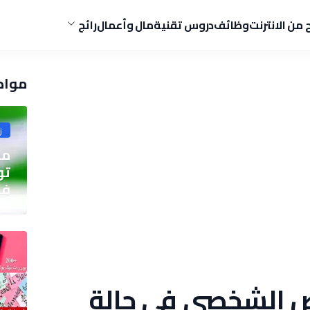
ح من الانترنت
وظائف
دروس تقنية
مال وأعمال
رائج
مواض
ز
مو
في
 الشخصي في حالة