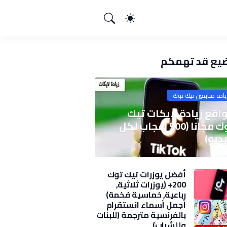
يع قد تهمكم
يادة متابعين تيك توك
اقع زيادة لايكات تيك
توك مجانا (500 اعجاب لكل
ديو)
أفضل يوزرات تيك توك
200+ (يوزرات ثلاثية,
رباعية, خماسية فخمة)
2025
أجمل أسماء انستقرام
بالفرنسية مترجمة (للبنات
وللشباب)