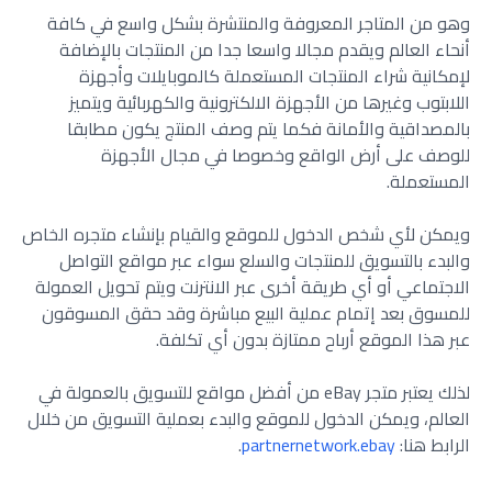
وهو من المتاجر المعروفة والمنتشرة بشكل واسع في كافة
أنحاء العالم ويقدم مجالا واسعا جدا من المنتجات بالإضافة
لإمكانية شراء المنتجات المستعملة كالموبايلات وأجهزة
اللابتوب وغيرها من الأجهزة الالكترونية والكهربائية ويتميز
بالمصداقية والأمانة فكما يتم وصف المنتج يكون مطابقا
للوصف على أرض الواقع وخصوصا في مجال الأجهزة
المستعملة.
ويمكن لأي شخص الدخول للموقع والقيام بإنشاء متجره الخاص
والبدء بالتسويق للمنتجات والسلع سواء عبر مواقع التواصل
الاجتماعي أو أي طريقة أخرى عبر الانترنت ويتم تحويل العمولة
للمسوق بعد إتمام عملية البيع مباشرة وقد حقق المسوقون
عبر هذا الموقع أرباح ممتازة بدون أي تكلفة.
لذلك يعتبر متجر eBay من أفضل مواقع للتسويق بالعمولة في
العالم
، ويمكن الدخول للموقع والبدء بعملية التسويق من خلال
الرابط هنا:
partnernetwork.ebay
.