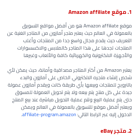
1. موقع Amazon affiliate
موقع Amazon affiliate هو من أفضل مواقع التسويق
بالعمولة في العالم حيث يعتبر متجر أمازون من المتاجر الغنية عن
التعريف حيث يقدم مجال واسع جدا من المنتجات وأغلب
المنتجات تجدها على هذا المتاجر كالملابس والاكسسوارات
والأجهزة الالكترونية والكهربائية كافة والألعاب وغيرها
يعتبر Amazon من أكثر المتاجر مصداقية وأمانة، حيث يمكن لأي
شخص إنشاء متجره الالكتروني الخاص على أمازون والبدء
بالترويج للمنتجات وبيعها بأي طريقة كانت ويقدم أمازون عمولة
جيدة على كل منتج يتم بيعه ولا يتم تحويل العمولة للمسوق
حتى يتم عملية البيع وتتم عملية التحويل مباشرة عند بيع المنتج
ويعتبر أفضل موقع للتسويق بالعمولة في العالم ويمكن
الدخول إليه عبر الرابط التالي:
affiliate-program.amazon
.
2. متجر eBay