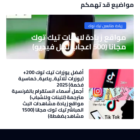
مواضيع قد تهمكم
زيادة متابعين تيك توك
مواقع زيادة لايكات تيك توك
مجانا (500 اعجاب لكل فيديو)
أفضل يوزرات تيك توك 200+
(يوزرات ثلاثية, رباعية, خماسية
فخمة) 2025
أجمل أسماء انستقرام بالفرنسية
مترجمة (للبنات وللشباب)
مواقع زيادة مشاهدات البث
المباشر تيك توك مجانا (1500
مشاهد بضغطة)