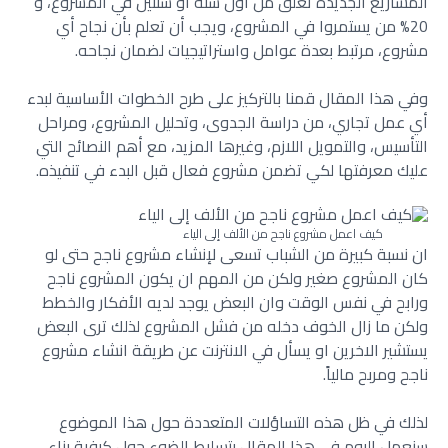
المشاريع الجديدة تُغلق من أول سنة أو سنتين في المشروع، و
20% من يستمروا في المشروع، ويجب أن تعلم بأن نجاح أي
مشروع، مرتبط بعدة عوامل واستراتيجيات لضمان نجاحه.
وفي هذا المقال قمنا بالتركيز على طرح الخطوات الأساسية لبدء
أي عمل تجاري، من دراسة الجدوى، وتحليل المشروع، ومراحل
التأسيس، والتمويل اللازم، وغيرها المزيد، مع أهم النصائح التي
عليك معرفتها لكي تضمن مشروع فعال قبل البدء في تنفيذه.
كيف اعمل مشروع ناجح من الألف إلى الياء
ان نسبة كبيرة من الشباب تسعى لإنشاء مشروع ناجح حتى لو
كان المشروع صغير ولكن من المهم ان يكون المشروع ناجح
ورابح في نفس الوقت وان البعض يوجد لديه الأفكار والخطط
ولكن ما زال الخوف دخله من فشل المشروع لذلك ترى البعض
يستشير الاخرين او يسأل في الانترنت عن طريقة انشاء مشروع
ناجح ومربح مالياً.
لذلك في ظل هذه التساؤلات المتعددة حول هذا الموضوع
سنعمل اليوم في هذا المقال بتسليط الضوء حول كيفية بناء