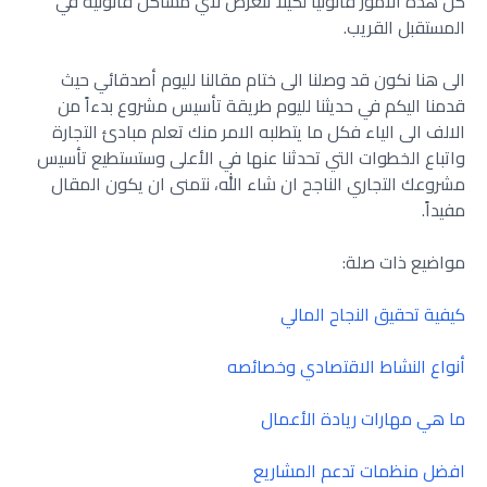
كل هذه الأمور قانونياً لكيلا تتعرض لأي مشاكل قانونية في
المستقبل القريب.
الى هنا نكون قد وصلنا الى ختام مقالنا لليوم أصدقائي حيث
قدمنا اليكم في حديثنا لليوم طريقة تأسيس مشروع بدءاً من
الالف الى الياء فكل ما يتطلبه الامر منك تعلم مبادئ التجارة
واتباع الخطوات التي تحدثنا عنها في الأعلى وستستطيع تأسيس
مشروعك التجاري الناجح ان شاء الله، نتمنى ان يكون المقال
مفيداً.
مواضيع ذات صلة:
كيفية تحقيق النجاح المالي
أنواع النشاط الاقتصادي وخصائصه
ما هي مهارات ريادة الأعمال
افضل منظمات تدعم المشاريع