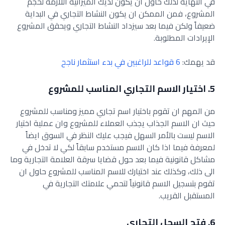
في النهاية لذلك حاول ان يكون لديك الميزانية اللازمة لحجم
المشروع، فمن الممكن ان يكون النشاط التجاري في البداية
ضعيفاً ولكن فيما بعد سيزداد النشاط التجاري ويحقق المشروع
الإيرادات المطلوبة.
قد يهمك:
6 قواعد للراغبين في بدء استثمار ناجح
5. اختيار الاسم التجاري المناسب للمشروع
من المهم ان تقوم باختيار اسم تجاري مميز ومناسب للمشروع
حيث ان الاسم الجذاب يجذب العملاء للمشروع وان عملية اختيار
الاسم ليست بالأمر السهل فيجب عليك النظر في السوق ايضاً
لمعرفة فيما اذا كان الاسم مستخدم سابقاً لكي لا تدخل في
مشاكل قانونية فيما بعد حول قضايا سرقة العلامة التجارية وما
الى ذلك، وكذلك عند اختيارك للاسم المناسب للمشروع حاول ان
تقوم بتسجيل الاسم قانونياً لتحمي علامتك التجارية في
المستقبل القريب.
6. فتح السجل التجاري