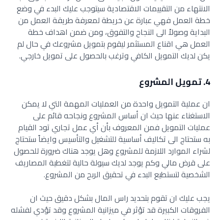
الانتهاء من التقييمات الاقتصادية سيتوجب عليك البدء في وضع
خطة العمل فهي عبارة عن خريطة لمعرفة طريقة العمل من
البداية وصولاً الى النجاح والتفوق، ومن ضمن اهداف خطة
العمل هي اقناع المستثمر ليقوم بتمويل مشروعك في حال لم
يكن لديك التمويل الكافي وترغب بالحصول على تمويل خارجي.
4. تمويل المشروع
ان عملية التمويل واحدة من العمليات المهمة التي لا يمكن
الاستغناء عنها حيث ان أساس المشروع ونجاحه قائم على
عمليات التمويل فمن المعروف بأن أي عمل تجاري تود القيام
به ستحتاج الى تكاليف أساسية للتشغيل والتأسيس وايضاً ستحتاج
لشراء الموارد اللازمة للمشروع وهل يوجد هناك ضرورة للحصول
على قرض مالي وكم يوجد لديك سيولة حالية لتغطية المصاريف
الشخصية لتستطيع البدء في تحقيق الربح من المشروع.
يجب عليك ان تقوم بتحديد راس المال بشكل دقيق حيث ان
الفروقات الكبيرة قد تؤثر في ميزانية المشروع وقد تؤدي لفشله