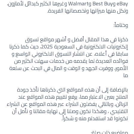
eBay وBest Buy وWalmart وغيرها الكثير كبدائل لأمازون،
ولكل منها ميزاتها وتخصصاتها الفريدة.
وختاماً:
ذكرنا في هذا المقال أفضل و أشهر مواقع تسوق
إلكترونيات الالكترونية في السعودية 2025، حيث كما ذكرنا
سابقا في أعلاه، عن انتشار التسوق الالكتروني الواسع و
فوائده العديدة لما يقدمه من خدمات سهلت الكثير من
الأمور، ووفرت الجهد و الوقت و المال في البحث عن سلعة
ما
بالإضافة إلى أن هذه المواقع التي ذكرناها تأخذ جودة
المنتج بعين الاعتبار مما، يرفع تقييم هذه المواقع عند
الزبائن، وبالتالي يفضلون الشراء عبر هذه المواقع عن الشراء
التقليدي ، وهكذا نكون وصلنا إلى نهاية مقالنا و نأمل أن
تكونوا قد استفدتم منه و شكراً.
مواضيع ذات صلة: