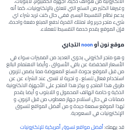
الالكترونية من هواتف ذكية، أجهزة الكمبيوتر، لابتوبات،
وغيرها الكثير من السلع التي تتعلق بالإلكترونيات، كما أنه
يدعم نظام التقسيط اليسير، ففي حال كنت تريد شراء اي
شيء متجر جرير ولا تمتلك القدرة لدفع المبلغ دفعة واحدة،
فإن الموقع يقدم خدمة التقسيط للعملاء.
موقع نون أو
noon
التجاري
و هو متجر الكتروني يحوي العديد من المميزات سواء في
الأسعار المخفضة عن باقي الأسواق ، وأيضا الاهتمام البالغ
من قبل الموقع بجودة السلع المعروضة مما يضمن للزبون
استخدام فعال للسلع ، و تجربة لا تنسى عند الشراء عن عن
طريق هذا المتجر، و يركز هذا المتجر على الأجهزة الالكترونية
الذكية و خاصة الهاتف المحمول و اللابتوب و أيضا يقدم
ضمانات في حال استلام جهاز معطوب من قبل الزبون، و
لهذا الموقع سمعة جيدة و من أفضل المواقع لتسوق
الإلكترونيات في السعودية.
قد يهمك:
أفضل مواقع تسوق أمريكية للإلكترونيات