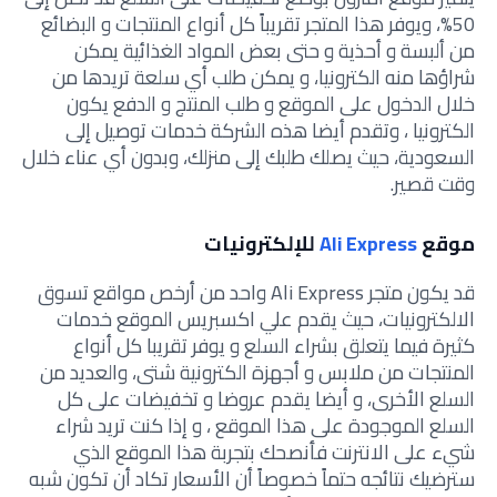
50%، ويوفر هذا المتجر تقريباً كل أنواع المنتجات و البضائع
من ألبسة و أحذية و حتى بعض المواد الغذائية يمكن
شراؤها منه الكترونيا، و يمكن طلب أي سلعة تريدها من
خلال الدخول على الموقع و طلب المنتج و الدفع يكون
الكترونيا ، وتقدم أيضا هذه الشركة خدمات توصيل إلى
السعودية، حيث يصلك طلبك إلى منزلك، وبدون أي عناء خلال
وقت قصير.
موقع
Ali Express
للإلكترونيات
قد يكون متجر Ali Express واحد من أرخص مواقع تسوق
الالكترونيات، حيث يقدم علي اكسبريس الموقع خدمات
كثيرة فيما يتعلق بشراء السلع و يوفر تقريبا كل أنواع
المنتجات من ملابس و أجهزة الكترونية شتى، والعديد من
السلع الأخرى، و أيضا يقدم عروضا و تخفيضات على كل
السلع الموجودة على هذا الموقع ، و إذا كنت تريد شراء
شيء على الانترنت فأنصحك بتجربة هذا الموقع الذي
سترضيك نتائجه حتماً خصوصاً أن الأسعار تكاد أن تكون شبه