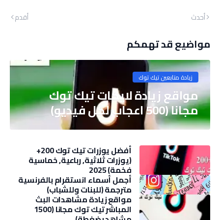
أحدث
أقدم
مواضيع قد تهمكم
زيادة متابعين تيك توك
مواقع زيادة لايكات تيك توك
مجانا (500 اعجاب لكل فيديو)
أفضل يوزرات تيك توك 200+
(يوزرات ثلاثية, رباعية, خماسية
فخمة) 2025
أجمل أسماء انستقرام بالفرنسية
مترجمة (للبنات وللشباب)
مواقع زيادة مشاهدات البث
المباشر تيك توك مجانا (1500
مشاهد بضغطة)