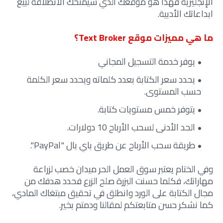
الإنجليزية فهذا هو موقعك الذي سيمنحك الانطلاقة لبيع
ابداعاتك الأدبية.
ما هي مميزات موقع Text Broker؟
يوفر خدمة التسجيل المجاني
يحدد سعر الكتابة بعدد كلماته ويحدد سعر الكلمة
حسب المستوى.
يتوفر خمس مستويات كتابة.
الحد الأدنى لسحب الأرباح 10 دولارات.
طريقة سحب الأرباح عن طريق باي بال "PayPal".
وفي الختام يعتبر سوق العمل الحر ميدان خصب لزراعة
مهاراتك، فكلما حسنت البزرة صلح الزرع فحدد هدفك من
مجال الكتابة على الورد وانطلق في تحقيق مبتغاك المادي،
كما نشكر حسن متابعتكم لمقالنا ودمتم بخير.