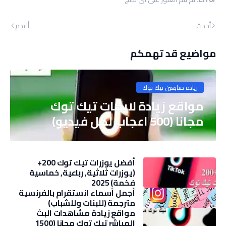
أحدث
أقدم
مواضيع قد تهمكم
زيادة متابعين تيك توك
مواقع زيادة لايكات تيك توك
مجانا (500 اعجاب لكل فيديو)
أفضل يوزرات تيك توك 200+
(يوزرات ثلاثية, رباعية, خماسية
فخمة) 2025
أجمل أسماء انستقرام بالفرنسية
مترجمة (للبنات وللشباب)
مواقع زيادة مشاهدات البث
المباشر تيك توك مجانا (1500