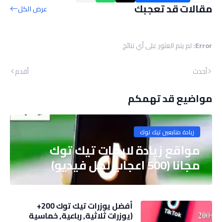
مقالات قد تعجبك
عرض الكل
Error:
لم يتم العثور على أي نتائج
أحدث
أقدم
مواضيع قد تهمكم
زيادة متابعين تيك توك
مواقع زيادة لايكات تيك توك
مجانا (500 اعجاب لكل فيديو)
أفضل يوزرات تيك توك 200+
(يوزرات ثلاثية, رباعية, خماسية