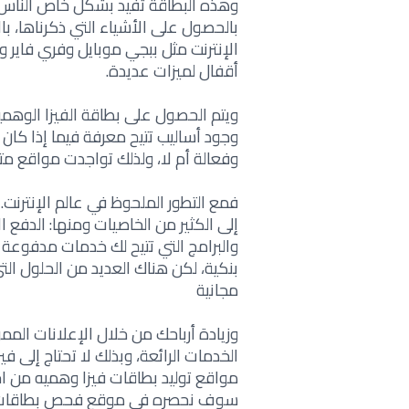
وهذه البطاقة تفيد بشكل خاص الناس ا
بالحصول على الأشياء التي ذكرناها، با
الإنترنت مثل ببجي موبايل وفري فاير
أقفال لميزات عديدة.
ويتم الحصول على بطاقة الفيزا الوهمي
وجود أساليب تتيح معرفة فيما إذا ك
وفعالة أم لا، ولذلك تواجدت مواقع مت
فمع التطور الملحوظ في عالم الإنترنت.
إلى الكثير من الخاصيات ومنها: الدفع ا
والبرامج التي تتيح لك خدمات مدفوع
بنكية، لكن هناك العديد من الحلول ا
مجانية
وزيادة أرباحك من خلال الإعلانات الممو
الخدمات الرائعة، وبذلك لا تحتاج إلى ف
مواقع توليد بطاقات فيزا وهميه من اج
سوف نحصره في موقع فحص بطاقات ال