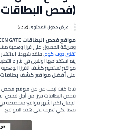
(فحص البطاقات CCN Gate)
عرض جدول المحتوى
(عرض)
مواقع فحص البطاقات CCN GATE
وطريقة الحصول على فيزا وهمية مشحونة 500 دولار يمكنك التعرف عليها من
تقني دوت كوم
، فلقد شهدنا الانتشار 
يتم استخدامها اونلاين في شراء التطبيق
مواقع تستطيع كشف الفيزا الوهمية (
على
أفضل مواقع كشف بطاقات ا
فاذا كنت تبحث عن عن
موقع فحص البطاق
فحص البطاقات فيزا من أجل فحص الفيزا
الجمال لكم اشهر مواقع متخصصة في ف
معنا لكي تعرف على هذه المواقع.