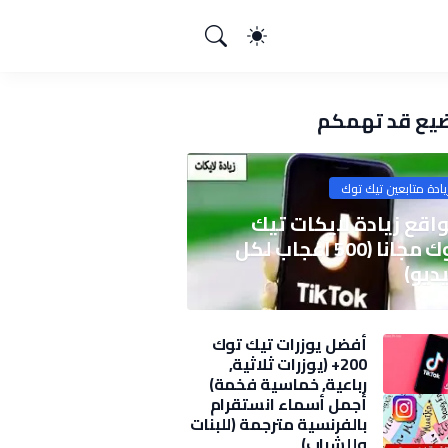
يع قد تهمكم
يادة متابعين تيك توك
اقع زيادة لايكات تيك
توك مجانا (500 اعجاب لكل
ديو)
أفضل يوزرات تيك توك
200+ (يوزرات ثلاثية,
رباعية, خماسية فخمة)
2025
أجمل أسماء انستقرام
بالفرنسية مترجمة (للبنات
وللشباب)