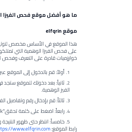
ما هو أفضل موقع فحص الفيزا ا
موقع elfqrin
هذا الموقع في الأساس مخصص لتوليد الف
على فحص الفيزا الوهمية التي تمتلكها
خوارزميات قادرة على التعرف وفحص ال
أولاً: قم بالدخول إلى الموقع عب
ثانياً: بعد دخولك للموقع ست
الفيز الوهمية.
ثالثاً: قم بإدخال رقم وتفاصيل ا
رابعاً: اضغط على كلمة تحقق"Check".
خامساً: انتظر حتى ظهور النتيجة 
رابط الموقع:
tps://www.elfqrin.com/