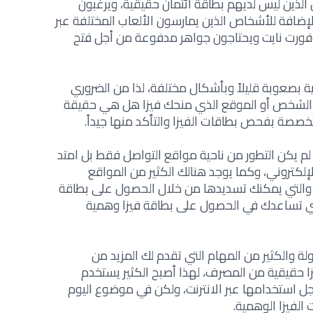
لذين ليس لديهم بطاقة ائتمان حقيقية، ويرغبون
لإضافة للأشخاص الذين يمارسون الألعاب المختلفة عبر
 وفورت نايت ويحتاجون جواهر مدفوعة من أجل فتح
ة بصعوبة قليلاً وبأشكال مختلفة، لذا من الضروري
ان الشخص أو الموقع الذي منحك فيزا هل هي حقيقة
خصصة بفحص بطاقات الفيزا والتأكد منها جيداً.
 لم يكن التطور من ناحية مواقع التواصل فقط بل امتد
لإلكتروني، وكما يوجد هنالك الكثير من المواقع
ة والتي يمكنك تسديدها من خلال الحصول على بطاقة
لتي تساعدك في الحصول على بطاقة فيزا وهمية
لة والكثير من المهام التي تقدم لك المزيد من
يزا حقيقية من المصرف، لهذا أصبح الكثير يستخدم
ل استخدامها عبر الانترنت، ولكن في موضوع اليوم
فيزا الوهمية.