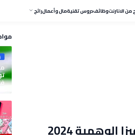
ح من الانترنت
وظائف
دروس تقنية
مال وأعمال
رائج
مواض
ز
مو
في
مواقع فحص الفيزا الوهمية 2024