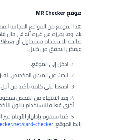
موقع MR Checker
هذا الموقع من المواقع المجانية الممت
بك، وما يميزه عن غيره أنه في حال قا
صالحة للاستخدام فسيحاول أن يعطيك أر
ويمكن التحقق من خلال:
ادخل إلى الموقع.
ابحث عن المكان المخصص للفيزا
اضغط على كلمة تأكيد من أجل ا
بعد الانتهاء من الفحص سيقوم ال
أخرى فعالة للاستخدام باللون الأخض
كما سيقوم بإظهار الأرقام غير الف
رابط الموقع:
cker.net/card-checker