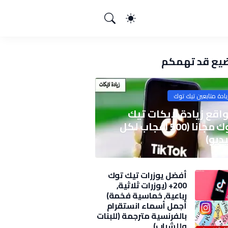
يع قد تهمكم
يادة متابعين تيك توك
اقع زيادة لايكات تيك
توك مجانا (500 اعجاب لكل
ديو)
أفضل يوزرات تيك توك
200+ (يوزرات ثلاثية,
رباعية, خماسية فخمة)
2025
أجمل أسماء انستقرام
بالفرنسية مترجمة (للبنات
وللشباب)