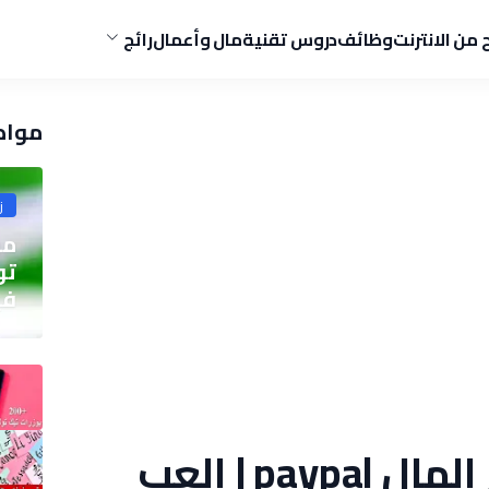
ح من الانترنت
وظائف
دروس تقنية
مال وأعمال
رائج
مواض
ز
مو
في
أفضل ألعاب لربح المال paypal | العب