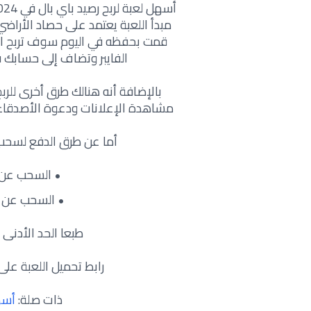
مبدأ اللعبة يعتمد على حصاد الأراض
قمت بحفظه في اليوم سوف تربح الب
الفايبر وتضاف إلى حسابك ف
بالإضافة أنه هنالك طرق أخرى للر
مشاهدة الإعلانات ودعوة الأصدقاء و
أما عن طرق الدفع لسحب 
السحب عن 
السحب عن طري
طبعا الحد الأدنى للس
رابط تحميل اللعبة على
ذات صلة:
أسه