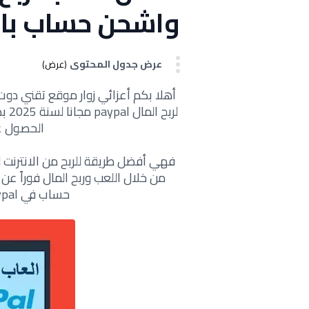
واشحن حساب باي 
عرض جدول المحتوى
(عرض)
لربح المال paypal مجانا لسنة 2025 بدون الحاجة إلى
الحصول على 5 دولار مج
فهي أفضل طريقة للربح من الانترنت 
من خلال اللعب وربح المال فوراً ع
حساب في Paypal مفعل أو غير مفعل مجانا.