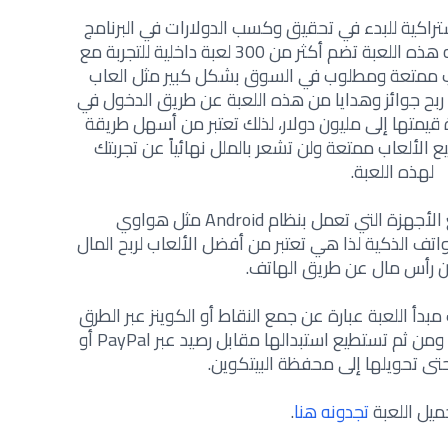
تراكية للبدء في تحقيق وكسب الدولارات في البرنامج
كما أن العمل فيه غير ممل، وذلك لأنه هذه اللعبة تضم أكثر من 300 لعبة داخلية للتجربة مع
عاب ممتعة ومطلوب في السوق بشكل كبير مثل العاب
ربح جوائز وهدايا من هذه اللعبة عن طريق الدخول في
قيمتها إلى مليون دولار، لذلك تعتبر من أسهل طريقة
 الألعاب ممتعة ولن تشعر بالملل نهائياً عن تجربتك
لهذه اللعبة.
كما أن اللعبة متوفرة على جميع الأجهزة التي تعمل بنظام Android مثل هواوي
 الذكية لذا هي تعتبر من أفضل الألعاب لربح المال
 رأس مال عن طريق الهاتف.
دأ اللعبة عبارة عن جمع النقاط أو الكوينز عبر الطرق
المختلفة التي ذكرناها لكم في الأعلى ومن ثم تستطيع استبدالها مقابل رصيد عبر PayPal أو
تى تحويلها إلى محفظة البيتكوين.
ميل اللعبة
تجدونه هنا
.