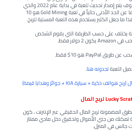
كبيرة بين الدول العربية خصوصاً أنه سوف يتم إصدار تحديث للعبة في بداية عام 2022 والذي
يضم عدة طرق خاصة للدول العربية أما عن الحد الأدنى حالياً في لعبة Gold Mining هو 10
ا ما جعل الكثير يستخدم هذه اللعبة المسلية للربح.
لعبة يختلف على حسب الطريقة التي يقوم الشخص
كون 2 دولار فقط.
ق PayPal هو 10$ فقط.
ميل اللعبة
تجدونه هنا
.
ف ذكية + سيارة KIA + جوائز وهدايا قيمة)
Lucky Sc من أفضل الطرق المضمونة لربح المال الحقيقي عبر الإنترنت ، كون
عة تمكنك من جني الأموال وتحقيق دخل مادي ممتاز
ت جالس في المنزل.