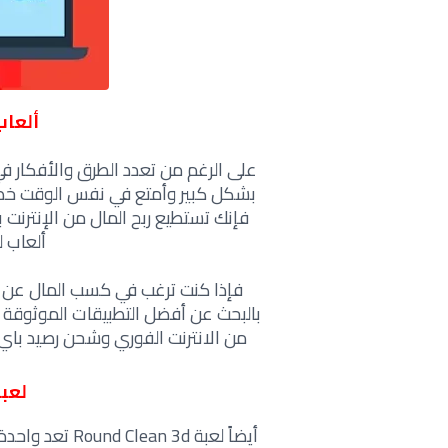
ألعاب ل
على الرغم من تعدد الطرق والأفكار في 
بشكل كبير وأمتع في نفس الوقت خصوصاً
فإنك تستطيع ربح المال من الإنترنت ب
ألعاب لربح رص
فإذا كنت ترغب في كسب المال عن طر
من الانترنت الفوري وشحن رصيد باي با
لعبة Clean 3d
أيضاً لعبة  3d