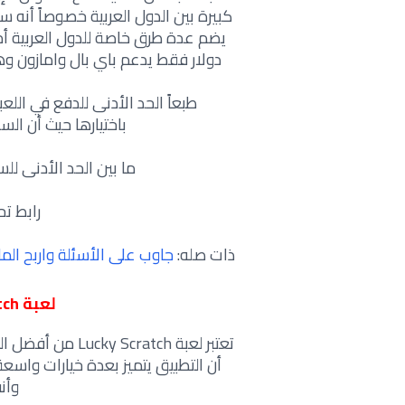
دولار فقط يدعم باي بال وامازون وهذ
طبعاً الحد الأدنى للدفع في ال
باختيارها
حيث أن السحب في Amazon ي
ما بين الحد الأدنى للسحب عن طري
رابط تح
ذات صله:
جاوب على الأسئلة واربح المال (ربح هوات
لعبة Lucky Scratch لربح المال
تعتبر لعبة ratch
أن التطبيق يتميز بعدة خيارات واس
وأن