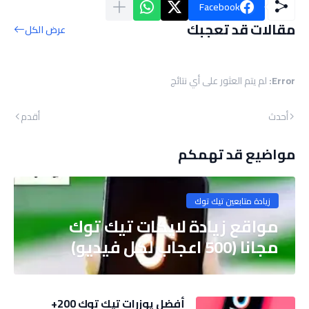
Facebook
مقالات قد تعجبك
عرض الكل
Error:
لم يتم العثور على أي نتائج
أحدث
أقدم
مواضيع قد تهمكم
زيادة متابعين تيك توك
مواقع زيادة لايكات تيك توك
مجانا (500 اعجاب لكل فيديو)
أفضل يوزرات تيك توك 200+