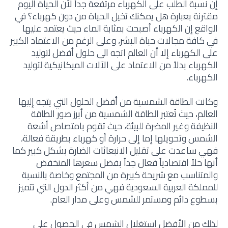
إن نسبة الطلب على الكهرباء مرتفعة جداً لأن الحياة اليوم
مقترنة بعبارة هل يمكنك تخيل الحياة من دون كهرباء؟ في
الواقع إن الكهرباء أصبحت بمثابة الماء حيث يعتمد عليها
في كافة مجالات حياة البشر، وعلى الرغم من الاعتماد الكبير
على الكهرباء إلا أن العالم اتجه الى حلول أفضل لتوليد
الكهرباء بدلاً من الاعتماد على الآلات الميكانيكية لتوليد
الكهرباء.
وكانت الطاقة الشمسية من أفضل الحلول التي يتجه إليها
العالم، حيث تُعتبر الطاقة الشمسية من أبرز صور الطاقة
النظيفة وغير المضرة للبيئة، حيث تقوم بامتصاص أشعة
الشمس وتحويلها إما إلى حرارة أو كهرباء بطريقة فعالة،
فهي ساعدت على تقليل الانبعاثات الضارة بشكل كبير كما
أنها حلاً اقتصادياً فعال جداً بفضل سعرها المنخفض
والمتناسب مع شريحة كبيرة من المجتمع وخاصة بالنسبة
للمملكة العربية السعودية فهي من أكثر الدول التي تتميز
بسطوع دائم ومستمر للشمس وعلى مدار العام.
لذلك من الأفضل استغلال الشمس في الحصول على