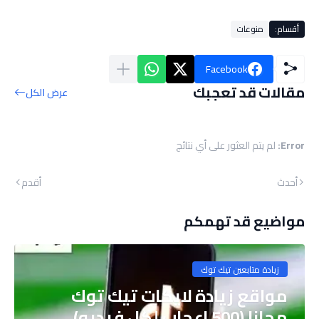
أقسام:
منوعات
Facebook
مقالات قد تعجبك
عرض الكل
Error:
لم يتم العثور على أي نتائج
أحدث
أقدم
مواضيع قد تهمكم
زيادة متابعين تيك توك
مواقع زيادة لايكات تيك توك
مجانا (500 اعجاب لكل فيديو)