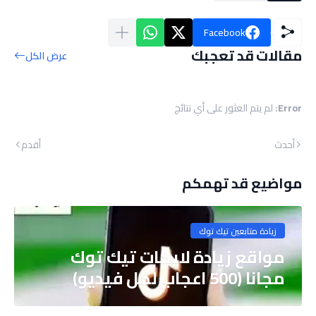
Facebook
مقالات قد تعجبك
عرض الكل
Error:
لم يتم العثور على أي نتائج
أحدث
أقدم
مواضيع قد تهمكم
زيادة متابعين تيك توك
مواقع زيادة لايكات تيك توك
مجانا (500 اعجاب لكل فيديو)