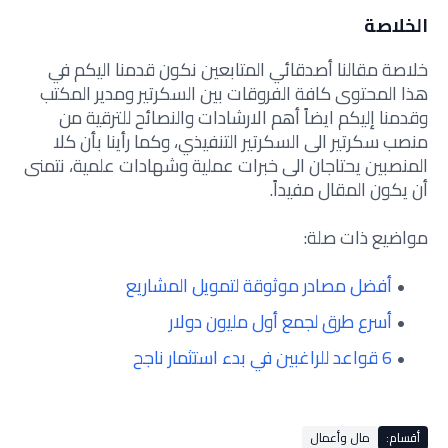
الخلاصة
خلاصة مقالنا أصدقائي المتابعين نكون قدمنا اليكم في
هذا المحتوى كافة الفروقات بين السكرتير ومدير المكتب
وقدمنا إليكم ايضاً أهم الارشادات والنصائح للترقية من
منصب سكرتير الى السكرتير التنفيذي، وكما رأينا بأن كلا
المنصبين يحتاجان الى خبرات عملية وشهادات علمية، نتمنى
أن يكون المقال مفيداً.
مواضيع ذات صلة:
أفضل مصادر موثوقة لتمويل المشاريع
أسرع طرق لجمع أول مليون دولار
6 قواعد للراغبين في بدء استثمار ناجح
أقسام:
مال وأعمال