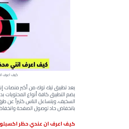
كيف اعرف اني
يعد تطبيق تيك توك من أكبر منصات إ
يضم التطبيق كافة أنواع المحتويات بد
السخيف، ويتساءل الناس كثيراً عن طرق
بانخفاض حاد لوصول الصفحة وانخفاض ع
كيف اعرف ان عندي حظر اكسبلور 