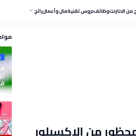
ح من الانترنت
وظائف
دروس تقنية
مال وأعمال
رائج
مواض
ز
مو
في
حظور من الاكسبلور