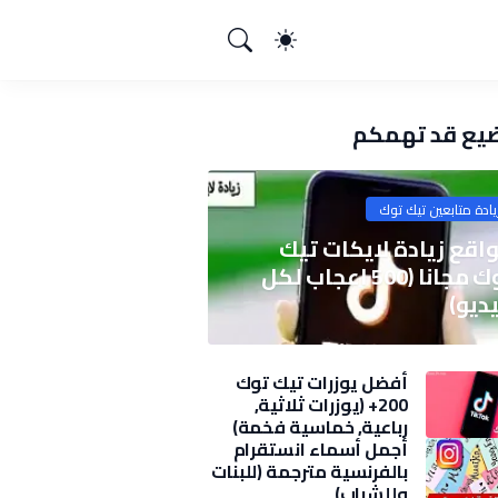
يع قد تهمكم
يادة متابعين تيك توك
اقع زيادة لايكات تيك
توك مجانا (500 اعجاب لكل
ديو)
أفضل يوزرات تيك توك
200+ (يوزرات ثلاثية,
رباعية, خماسية فخمة)
2025
أجمل أسماء انستقرام
بالفرنسية مترجمة (للبنات
وللشباب)