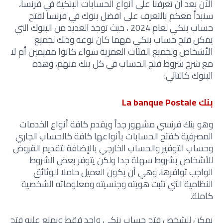
الآن بعد أن تعرفنا على أنواع الحسابات البنكية في فرنسا،
سنبدأ معكم بالتعرف على افضل بنوك في فرنسا لفتح
حساب بنكي لعام 2024 ، حيث توجد العديد من البنوك التي
يمكن فتح حساب بنكي مهما كان نوعه وذلك لجميع
الأشخاص ولجميع الفئات العمرية سواء كانوا مقيمين أم لا
مع شرح شروط فتح الحساب في كل بنك منهم، وهذه
البنوك كالتالي:
بنك La banque Postale
وهو بنك فرنسي مشهور جداً ويقدم كافة أنواع الخدمات
المصرفية كفتح الحسابات بأنواعها كافة كالحساب الجاري
وحساب التوفير والحساب الخارجي بالإضافة لتقديم القروض
للأشخاص بشروط سهلة جدا ولكن يتوفر بعض الشروط
الواجب توافرها، وهي أن يكون العميل حاملا للوثائق
النظامية التي تثبت هويته وجنسيته ومعلوماته الشخصية
كاملة.
يمكن للشخص فتح حساب بنكي واحد فقط ويمنع عليه فتح