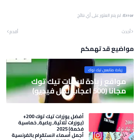
Error:
لم يتم العثور على أي نتائج
أحدث
أقدم
مواضيع قد تهمكم
زيادة متابعين تيك توك
مواقع زيادة لايكات تيك توك
مجانا (500 اعجاب لكل فيديو)
أفضل يوزرات تيك توك 200+
(يوزرات ثلاثية, رباعية, خماسية
فخمة) 2025
أجمل أسماء انستقرام بالفرنسية