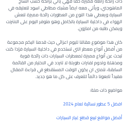
ذات رائحة رائعة مميزة حقاً فهي يأتي برائحة خشب الساج
الماهوجني، ويأتي معه ايضاً مشبك مطاطي اسود لتعليقه في
السيارة ويعطي هذا النوع من العطورات رائحة مميزة تنعش
الهواء في داخلية السيارة بالكامل وهو متوفر اليوم على الانترنت
ويمكن طلبه من امازون.
كان هذا موضوع مقالنا لليوم اعزائي حيث قدمنا اليكم مجموعة
من أفضل أنواع معطر التي تستخدم في داخلية السيارة فإذا كنت
تبحث عن أنواع مميزة لمعطرات السيارات ذات رائحة قوية
ومذهلة وتدوم لفترات طويلة لا تتردد في الاختيار من القائمة
السابقة، نتمنى ان يكون الوقت المستقطع في قراءة المقال
مفيداً تابعونا دائماً للتعرف على كل ما هو جديد.
مواضيع ذات صلة:
افضل 5 عطور نسائية لعام 2024
أفضل مواقع لبيع قطع غيار السيارات