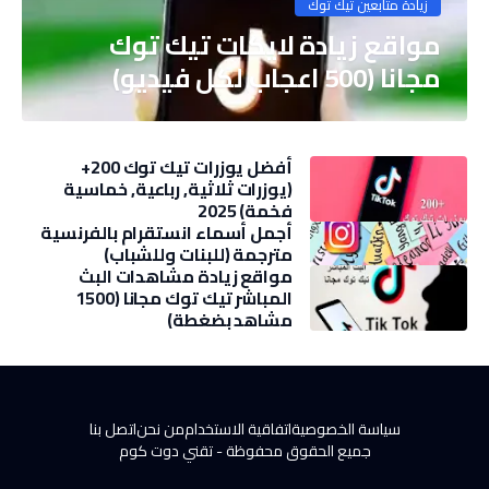
زيادة متابعين تيك توك
مواقع زيادة لايكات تيك توك
مجانا (500 اعجاب لكل فيديو)
أفضل يوزرات تيك توك 200+
(يوزرات ثلاثية, رباعية, خماسية
فخمة) 2025
أجمل أسماء انستقرام بالفرنسية
مترجمة (للبنات وللشباب)
مواقع زيادة مشاهدات البث
المباشر تيك توك مجانا (1500
مشاهد بضغطة)
سياسة الخصوصية
اتفاقية الاستخدام
من نحن
اتصل بنا
جميع الحقوق محفوظة -
تقني دوت كوم