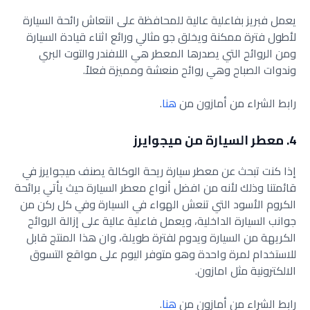
يعمل فبريز بفاعلية عالية للمحافظة على انتعاش رائحة السيارة
لأطول فترة ممكنة ويخلق جو مثالي ورائع اثناء قيادة السيارة
ومن الروائح التي يصدرها المعطر هي اللافندر والتوت البري
وندوات الصباح وهي روائح منعشة ومميزة فعلاً.
رابط الشراء من أمازون من
هنا
.
4. معطر السيارة من ميجوايرز
إذا كنت تبحث عن معطر سيارة ريحة الوكالة يصنف ميجوايرز في
قائمتنا وذلك لأنه من افضل أنواع معطر السيارة حيث يأتي برائحة
الكروم الأسود التي تنعش الهواء في السيارة وفي كل ركن من
جوانب السيارة الداخلية، ويعمل فاعلية عالية على إزالة الروائح
الكريهة من السيارة ويدوم لفترة طويلة، وان هذا المنتج قابل
للاستخدام لمرة واحدة وهو متوفر اليوم على مواقع التسوق
الالكترونية مثل امازون.
رابط الشراء من أمازون من
هنا
.