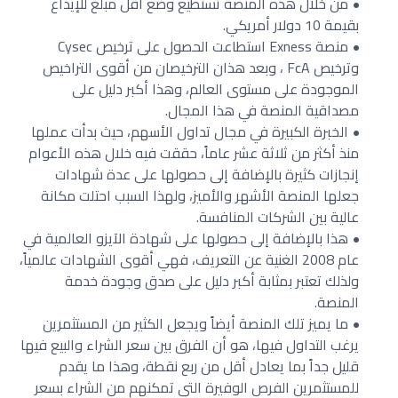
من خلال هذه المنصة تستطيع وضع أقل مبلغ للإيداع
بقيمة 10 دولار أمريكي.
منصة Exness استطاعت الحصول على ترخيص Cysec
وترخيص FcA ، وبعد هذان الترخيصان من أقوى التراخيص
الموجودة على مستوى العالم، وهذا أكبر دليل على
مصداقية المنصة في هذا المجال.
الخبرة الكبيرة في مجال تداول الأسهم، حيث بدأت عملها
منذ أكثر من ثلاثة عشر عاماً، حققت فيه خلال هذه الأعوام
إنجازات كثيرة بالإضافة إلى حصولها على عدة شهادات
جعلها المنصة الأشهر والأميز، ولهذا السبب احتلت مكانة
عالية بين الشركات المنافسة.
هذا بالإضافة إلى حصولها على شهادة الآيزو العالمية في
عام 2008 الغنية عن التعريف، فهي أقوى الشهادات عالمياً،
ولذلك تعتبر بمثابة أكبر دليل على صدق وجودة خدمة
المنصة.
ما يميز تلك المنصة أيضاً ويجعل الكثير من المستثمرين
يرغب التداول فيها، هو أن الفرق بين سعر الشراء والبيع فيها
قليل جداً بما يعادل أقل من ربع نقطة، وهذا ما يقدم
للمستثمرين الفرص الوفيرة التي تمكنهم من الشراء بسعر