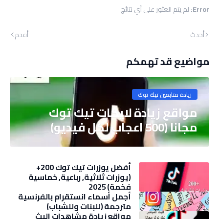
Error:
لم يتم العثور على أي نتائج
أحدث
أقدم
مواضيع قد تهمكم
زيادة متابعين تيك توك
مواقع زيادة لايكات تيك توك
مجانا (500 اعجاب لكل فيديو)
أفضل يوزرات تيك توك 200+
(يوزرات ثلاثية, رباعية, خماسية
فخمة) 2025
أجمل أسماء انستقرام بالفرنسية
مترجمة (للبنات وللشباب)
مواقع زيادة مشاهدات البث