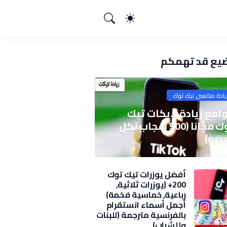
يع قد تهمكم
يادة متابعين تيك توك
اقع زيادة لايكات تيك
توك مجانا (500 اعجاب لكل
ديو)
أفضل يوزرات تيك توك
200+ (يوزرات ثلاثية,
رباعية, خماسية فخمة)
2025
أجمل أسماء انستقرام
بالفرنسية مترجمة (للبنات
وللشباب)