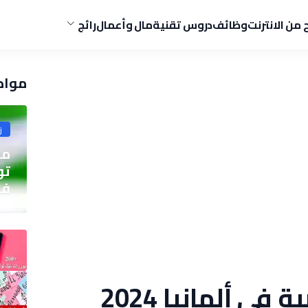
ح من الانترنت
وظائف
دروس تقنية
مال وأعمال
رائج
مواض
ز
مو
في
أشهر شركات عربية في ألمانيا 2024