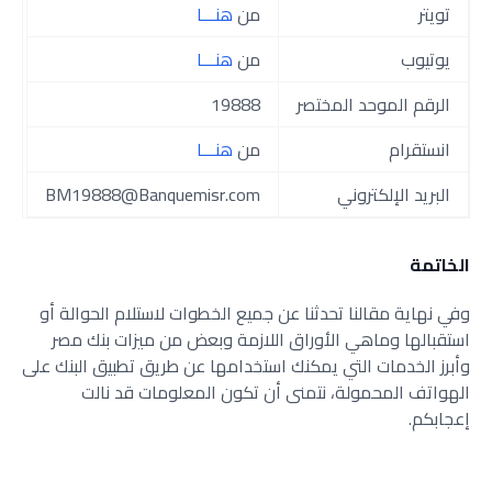
تويتر
من
هنـــا
يوتيوب
من
هنـــا
الرقم الموحد المختصر
19888
انستقرام
من
هنـــا
البريد الإلكتروني
BM19888@Banquemisr.com
الخاتمة
وفي نهاية مقالنا تحدثنا عن جميع الخطوات لاستلام الحوالة أو
استقبالها وماهي الأوراق اللازمة وبعض من ميزات بنك مصر
وأبرز الخدمات التي يمكنك استخدامها عن طريق تطبيق البنك على
الهواتف المحمولة، نتمنى أن تكون المعلومات قد نالت
إعجابكم.