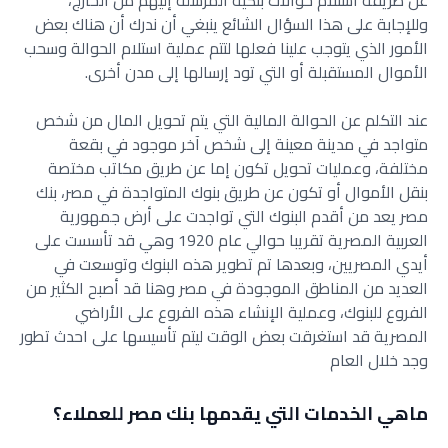
عن طريقة استلام حوالات بنكية المرسلة إليهم من الخارج،
وللإجابة على هذا السؤال الشائع ينبغي أن ندرك أن هناك بعض
الأمور الذي يتوجب علينا فعلها لتتم عملية استلام الحوالة وسحب
الأموال المستقبلة أو التي تود إرسالها إلى مدن أخرى.
عند التكلم عن الحوالة المالية التي يتم تحويل المال من شخص
متواجد في مدينة معينة إلى شخص آخر موجود في بقعة
مختلفة، وعمليات تحويل تكون إما عن طريق مكاتب مختصة
بنقل الأموال أو تكون عن طريق بنوك المتواجدة في مصر، بنك
مصر يعد من أقدم البنوك التي تواجدت على أرض جمهورية
العربية المصرية تقريبا حوالي عام 1920 وهي قد تأسست على
أيدي المصريين، وبعدها تم تطوير هذه البنوك وتوسعت في
العديد من المناطق الموجودة في مصر وهنا قد أصبح الكثير من
الفروع للبنوك، وعملية الإنشاء هذه الفروع على الأراضي
المصرية قد استغرقت بعض الوقت ليتم تأسيسها على احدث تطور
وجد خلال العام
ماهي الخدمات التي يقدمها بنك مصر للعملاء؟