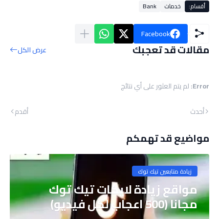
أقسام:
خدمات
Bank
Facebook
مقالات قد تعجبك
عرض الكل
Error:
لم يتم العثور على أي نتائج
أحدث
أقدم
مواضيع قد تهمكم
زيادة متابعين تيك توك
مواقع زيادة لايكات تيك توك
مجانا (500 اعجاب لكل فيديو)