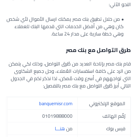
النحو الاَتي:
من خلال تطبيق بنك مصر يمكنك ارسال الأموال لأي شخص
كان وهي من أفضل الخدمات التي قدمها البنك للعملاء
وهي خطة سارية على مدار 24 ساعة.
طرق التواصل مع بنك مصر
قام بنك مصر بإتاحة العديد من طُرق التواصل، وذلك لكي يتمكن
من الرد على كافة استفسارات العُملاء، وحل جميع الشكاوى
التي تواجههم في أسرع وقت مُمكن، لذا نذكر لكم في الجدول
التالي أبرز طُرق التواصل مع بنك مصر بالتفصيل:
الموقع الإلكتروني
banquemisr.com
رَقْم الهاتف
01019888000
فيس بوك
من
هنـــا