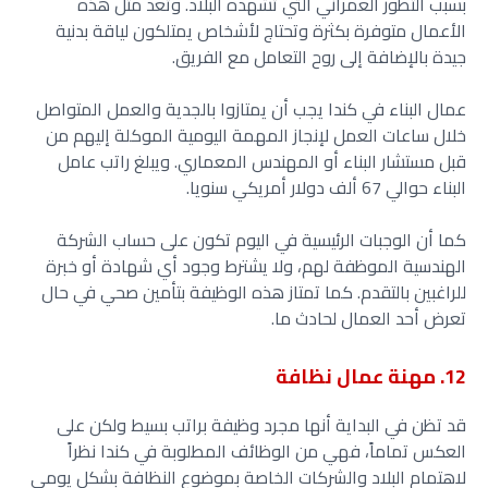
بسبب التطور العمراني التي تشهده البلاد. وتعد مثل هذه
الأعمال متوفرة بكثرة وتحتاج لأشخاص يمتلكون لياقة بدنية
جيدة بالإضافة إلى روح التعامل مع الفريق.
عمال البناء في كندا يجب أن يمتازوا بالجدية والعمل المتواصل
خلال ساعات العمل لإنجاز المهمة اليومية الموكلة إليهم من
قبل مستشار البناء أو المهندس المعماري. ويبلغ راتب عامل
البناء حوالي 67 ألف دولار أمريكي سنويا.
كما أن الوجبات الرئيسية في اليوم تكون على حساب الشركة
الهندسية الموظفة لهم، ولا يشترط وجود أي شهادة أو خبرة
للراغبين بالتقدم. كما تمتاز هذه الوظيفة بتأمين صحي في حال
تعرض أحد العمال لحادث ما.
12. مهنة عمال نظافة
قد تظن في البداية أنها مجرد وظيفة براتب بسيط ولكن على
العكس تماماً، فهي من الوظائف المطلوبة في كندا نظراً
لاهتمام البلاد والشركات الخاصة بموضوع النظافة بشكل يومي