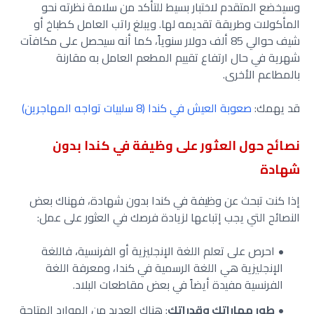
وسيخضع المتقدم لاختبار بسيط للتأكد من سلامة نظرته نحو
المأكولات وطريقة تقديمه لها. ويبلغ راتب العامل كطباخ أو
شيف حوالي 85 ألف دولار سنوياً، كما أنه سيحصل على مكافآت
شهرية في حال ارتفاع تقييم المطعم العامل به مقارنة
بالمطاعم الأخرى.
قد يهمك:
صعوبة العيش في كندا (8 سلبيات تواجه المهاجرين)
نصائح حول العثور على وظيفة في كندا بدون
شهادة
إذا كنت تبحث عن وظيفة في كندا بدون شهادة، فهناك بعض
النصائح التي يجب إتباعها لزيادة فرصك في العثور على عمل:
،
احرص على تعلم اللغة الإنجليزية أو الفرنسية
فاللغة
الإنجليزية هي اللغة الرسمية في كندا، ومعرفة اللغة
الفرنسية مفيدة أيضاً في بعض مقاطعات البلاد.
طور مهاراتك وقدراتك
: هناك العديد من الموارد المتاحة