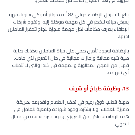
تدريبية في هذا المجال للتأكد من كفاءته للعمل.
يبلغ راتب رجل الإطفاء حوالي 82 ألف دولار أمريكي سنويا، فهو
يعرض حياته للخطر في كل مهمة موكلة إليه. وتقوم شركات
الإطفاء بصرف مكافآت لكل مهمة منجزة بنجاح لتحفيز العاملين
لديها.
بالإضافة لوجود تأمين صحي على حياة العاملين وكذلك رعاية
طبية شبه مجانية وإجازات مجانية في حال التعرض لأي حادث.
فهي من المهن المطلوبة والمهمة في كندا والتي لا تتطلب
أي شهادة.
13. وظيفة طباخ أو شيف
مهنة تتطلب ذوق رفيع في تحضير الطعام وتقديمه بطريقة
مميزة للعملاء، ولا يشترط وجود شهادة جامعية للعامل في
هذه الوظيفة. ولكن من الضروري وجود خبرة سابقة في مجال
الطهي.