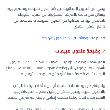
وهي من المهن المطلوبة في كندا بدون شهادة وتتميز بوجود
وسائل نقل خاصة بالشركة المسؤولة عن تمديد الكهرباء
للعاملين بها. ما يجعلها من المهن المهمة والمرغوبة في
واقع العمل الكندي.
قد يهمك:
وظائف في كندا بدون شهادة
7. وظيفة مندوب مبيعات
تتميز هذه الوظيفة بكونها تستقطب الأشخاص الذين يتميزون
بأسلوب إقناع قوي، لأن وظيفة مندوب مبيعات تعتمد على إقناع
الزبون بشراء قطعة معينة أو منتج ما بهدف الترويج له.
ولا يشترط وجود شهادة علمية أو درجة أكاديمية ما للراغب
بالحصول عليها، وجدير بالذكر أن يكون مندوب المبيعات يجيد
التكلم بعدة لغات وهذا متطلب إضافي ويعتبر غير شرطي للتقدم.
كما أن راتب مندوب المبيعات يصل إلى 55 ألف دولار أمريكي