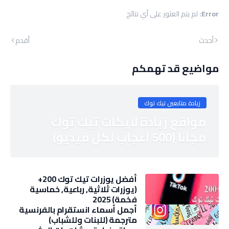
Error:
لم يتم العثور على أي نتائج
أحدث
أقدم
مواضيع قد تهمكم
زيادة متابعين تيك توك
مواقع زيادة لايكات تيك توك
مجانا (500 اعجاب لكل فيديو)
أفضل يوزرات تيك توك 200+
(يوزرات ثلاثية, رباعية, خماسية
فخمة) 2025
أجمل أسماء انستقرام بالفرنسية
مترجمة (للبنات وللشباب)