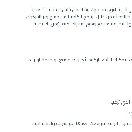
كما ان هناك ميزه هي ان رموز QR لا تحتاج الى تطبيق لمسحها، وذلك من خلال تحديث ios 11 و
ف الذكية الحديثة من خلال برنامج الكاميرا من مسح رمز الباركود،
 الاخر عليك دفع رسوم اشتراك لكنه يؤمن لك تجربة
ا يمكنك انشاء باركود لأي رابط موقع او خدمة أو رابط
د الذي ترغب.
د.
قد حول الرابط لموقعك، بعدها قم بتنزيله واستخدامه.