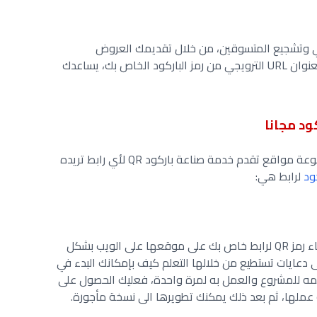
روني وتشجيع المتسوقين، من خلال تقديمك العروض
والخصومات بشكل مجاني، فان انشاءك لعنوان URL الترويجي من رمز الباركود الخاص بك، يساعدك
ود مجانا
إذا عزيزي لإنشاء باركود لرابط هنالك مجموعة مواقع تقدم خدمة صناعة باركود QR لأي رابط تريده
ود
لرابط هي:
تستطيع من خلال موقع Beaconstac انشاء رمز QR لرابط خاص بك على موقعها على الويب بشكل
 دعايات تستطيع من خلالها التعلم كيف بإمكانك البدء في
يمه للمشروع والعمل به لمرة واحدة، فعليك الحصول على
 عملها، ثم بعد ذلك يمكنك تطويرها الى نسخة مأجورة.