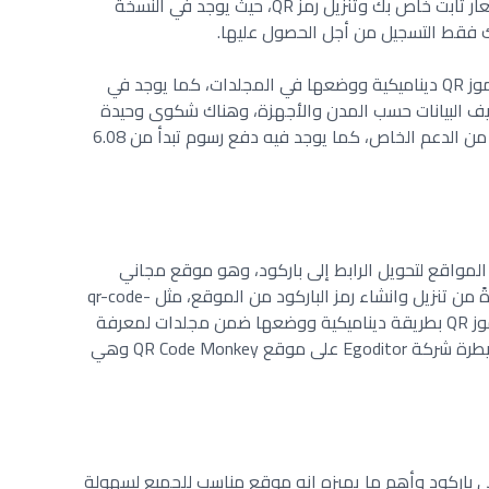
موقع الويب، تستطيع من خلاله إضافة شعار ثابت خاص بك وتنزيل رمز QR، حيث يوجد في النسخة
ليك فقط التسجيل من أجل الحصول عليها.
كما تمكنك لوحة المعلومات من انشاء رموز QR ديناميكية ووضعها في المجلدات، كما يوجد في
نيف البيانات حسب المدن والأجهزة، وهناك شكوى وحيدة
على هذا الموقع تتعلق بسرعة الاستجابة من الدعم الخاص، كما يوجد فيه دفع رسوم تبدأ من 6.08
QR Code Mo من أفضل المواقع لتحويل الرابط إلى باركود، وهو موقع مجاني
سهل الاستخدام، تستطيع من خلاله مباشرةً من تنزيل وانشاء رمز الباركود من الموقع، مثل qr-code-
generator.com، كما يمكنك من انشاء رموز QR بطريقة ديناميكية ووضعها ضمن مجلدات لمعرفة
طريقة استخدامها على الداشبورد، كما سيطرة شركة Egoditor على موقع QR Code Monkey وهي
ى باركود وأهم ما يميزه انه موقع مناسب للجميع لسهولة