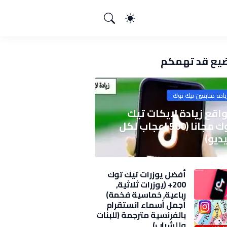
يع قد تهمكم
يادة متابعين تيك توك
اقع زيادة لايكات تيك
توك مجانا (500 اعجاب لكل
ديو)
أفضل يوزرات تيك توك
200+ (يوزرات ثلاثية,
رباعية, خماسية فخمة)
2025
أجمل أسماء انستقرام
بالفرنسية مترجمة (للبنات
وللشباب)