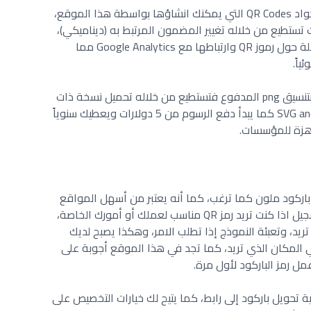
وأهم ما يميز هذا الموقع هو مرونة الاكواد QR Codes التي يمكنك انشاؤها بواسطة هذا الموقع،
ت تستطيع من خلاله تغيير المضمون المرتبط به (ديناميكي)،
كما تؤمن لك لوحة التحكم معلومات كاملة حول رموز QR وارتباطها مع Google Analytics مما
اً.
كما يمكنك تجربة تنزيل الباردكود مجاناً وبتنسيق png المدفوع فتستطيع من خلاله تحميل نسخة ذات
جودة عالية من البارد كود وبتنسيق SVG and EPS كما يبدأ دفع الرسوم من 5 دولارات ويعطيك سنوياً
اهزة للمؤسسات.
باركود ملون كما ترغب، كما أنه يعتبر من أسهل المواقع
لعمل QR للروابط التي لا تشترط عليك التسجيل اذا كنت تريد رمز QR مناسب لعملك أو أمورك الخاصة،
تريد، وتعبئة النموذج إذا تطلب الامر، وهكذا يصبح لديك
المكان الذي تريد، كما تجد في هذا الموقع أجوبة على
 رمز الباركود لأول مرة.
حويل باركود إلى رابط، كما يتيح لك خيارات التخصيص على