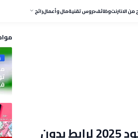
ح من الانترنت
وظائف
دروس تقنية
مال وأعمال
رائج
مواض
ز
مو
في
كيف اسوي باركود 2025 لرابط بدون