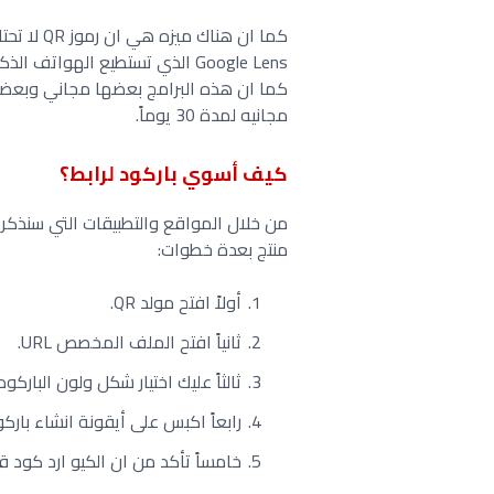
Google Lens الذي تستطيع الهوات
كما ان هذه البرامج بعضها مجاني وبعضها
مجانيه لمدة 30 يوماً.
كيف أسوي باركود لرابط؟
من خلال المواقع والتطبيقات التي سنذكره
منتج بعدة خطوات:
أولاً افتح مولد QR.
ثانياً افتح الملف المخصص URL.
ثالثاً عليك اختيار شكل ولون الباركو
رابعاً اكبس على أيقونة انشاء باركو
خامساً تأكد من ان الكيو ارد كود 