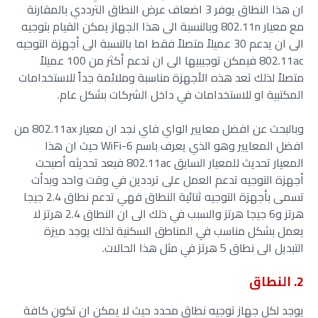
ان هذا النطاق يوفر 3 اضعاف عرض النطاق الترددي بالمقارنة
مع معيار 802.11n وبالنسبة الى هذا الجهاز يمكن القيام بتوجيه
الى ان يدعم 30 عميلاً متصلاً فقط اما بالنسبة الى أجهزة التوجيه
802.11ac فيمكن توجيبيها الى ان تدعم أكثر من 100 عميلاً
متصلاً لذلك تعد هذه الأجهزة مناسبة وملائمة جداً للاستخدامات
المكتبية او للاستخدامات في داخل الشركات بشكل عام.
وبالبحث عن افضل معايير الواي فاي نجد ان معيار 802.11ax من
افضل المعايير وهو الذي يعرف باسم WiFi-6 حيث ان هذا
المعيار تحديث للمعيار السابق 802.11ac فبعد تحديثه أصبحت
أجهزة التوجيه تدعم العمل على ترددين في وقت واحد وبدأت
تسمى بأجهزة التوجيه ثنائية النطاق فهي تدعم نطاق 2.4 جيجا
هرتز و6 جيجا هرتز والسبب في ذلك الى ان النطاق 2.4 هرتز لا
يعمل بشكل مناسب في المناطق السكنية لذلك يوجد ميزة
التبديل الى نطاق 5 هرتز في مثل هذا الحالات.
2. النطاق
يوجد لكل جهاز توجيه نطاق محدد حيث لا يمكن ان تكون كافة