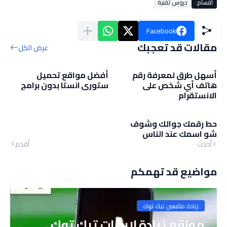
أقسام:
دروس تقنية
Facebook
مقالات قد تعجبك
عرض الكل
أسهل طرق لمعرفة رقم
أفضل مواقع تحميل
هاتف أي شخص على
ستوري انستا بدون برامج
الانستقرام
حط رقمك جوالك وشوف
شو اسمك عند الناس
أحدث
أقدم
مواضيع قد تهمكم
زيادة متابعين تيك توك
مواقع زيادة لايكات تيك توك