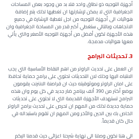
أجهزة التوجيه ذو نطاق واحد فلا بد من وجود بعض المساحات
الجغرافية التي لا يمكن لإشارتها ان تغطيها لذلك يتم إضافة
هوائيات الى أجهزة التوجيه من اجل تغطية الإشارة في جميع
الاتجاهات وبالتالي ستغطي أكبر قدر من المساحة الجغرافية وان
هذه الأجهزة تكون أفضل من أجهزة التوجيه الأصغر والتي يأتي
معها هوائيات مدمجة.
3. تحديثات البرامج
ان العمل على تحديث الراوتر من اهم النقاط الأساسية التي يجب
الانتباه اليها وذلك لان التحديثات تحتوي على برامج حماية تحافظ
على امان الراوتر وموثوقيته حيث ان قراصنة الانترنت يقومون
بوضع أكثر من 390 ألف برنامج ضار جديد في كل يوم وان هذه
البرامج تستهدف الأجهزة القديمة التي لا تحتوي على تحديثات
حماية جديدة لذلك من المهم ان تحرص على تحديث برامج الراوتر
الخاص بك بين الحين والأخر ومن المهم ان تقوم باستبداله في
حال كان قديماً.
الى هنا نكون وصلنا الى نهاية شرحنا اعزائي حيث قدمنا اليكم