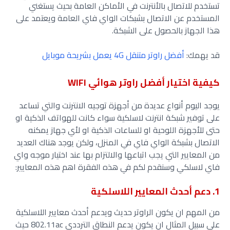
تستخدم للاتصال بالأنترنت في الأماكن العامة بحيث يستغني
المستخدم عن الاتصال بشبكات الواي فاي العامة ويعتمد على
هذا الجهاز بالحصول على الشبكة.
قد يهمك:
أفضل راوتر متنقل 4G يعمل بشريحة موبايل
كيفية اختيار أفضل راوتر هوائي WIFI
يوجد اليوم أنواع عديدة من أجهزة توجيه الانترنت والتي تساعد
على توفير شبكة انترنت لاسلكية سواء كانت للهواتف الذكية او
حتى للأجهزة اللوحية او للساعات الذكية او لأي جهاز يمكنه
الاتصال بشبكة الواي فاي في المنزل، ولكن يوجد هناك العديد
من المعايير التي يجب اتباعها والالتزام بها عند اختيار موجه واي
فاي لاسلكي وسنقدم لكم في هذه الفقرة اهم هذه المعايير:
1. دعم أحدث المعايير اللاسلكية
من المهم ان يكون الراوتر حديث ويدعم أحدث معايير اللاسلكية
على سبيل المثال ان يكون يدعم النطاق الترددي 802.11ac حيث