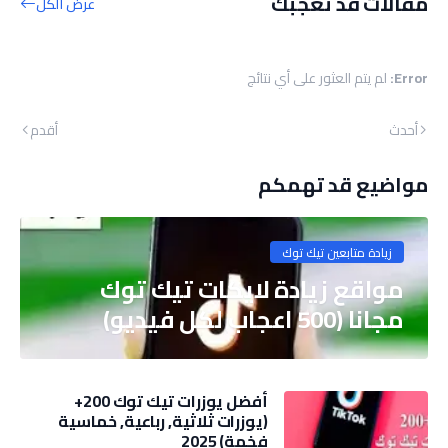
مقالات قد تعجبك
عرض الكل
Error:
لم يتم العثور على أي نتائج
أحدث
أقدم
مواضيع قد تهمكم
زيادة متابعين تيك توك
مواقع زيادة لايكات تيك توك
مجانا (500 اعجاب لكل فيديو)
أفضل يوزرات تيك توك 200+
(يوزرات ثلاثية, رباعية, خماسية
فخمة) 2025