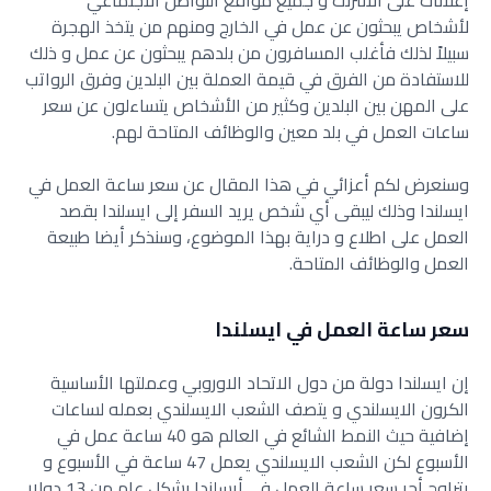
إعلانات على الانترنت و جميع مواقع التواصل الاجتماعي
لأشخاص يبحثون عن عمل في الخارج ومنهم من يتخذ الهجرة
سبيلاً لذلك فأغلب المسافرون من بلدهم يبحثون عن عمل و ذلك
للاستفادة من الفرق في قيمة العملة بين البلدين وفرق الرواتب
على المهن بين البلدين وكثير من الأشخاص يتساءلون عن سعر
ساعات العمل في بلد معين والوظائف المتاحة لهم.
وسنعرض لكم أعزائي في هذا المقال عن سعر ساعة العمل في
ايسلندا وذلك ليبقى أي شخص يريد السفر إلى ايسلندا بقصد
العمل على اطلاع و دراية بهذا الموضوع،
وسنذكر أيضا طبيعة
العمل والوظائف المتاحة.
سعر ساعة العمل في ايسلندا
إن ايسلندا دولة من دول الاتحاد الاوروبي وعملتها الأساسية
الكرون الايسلندي و يتصف الشعب الايسلندي بعمله لساعات
إضافية حيث النمط الشائع في العالم هو 40 ساعة عمل في
الأسبوع لكن الشعب الايسلندي يعمل 47 ساعة في الأسبوع و
يتراوح أجر سعر ساعة العمل في أيسلندا بشكل عام من 13 دولار