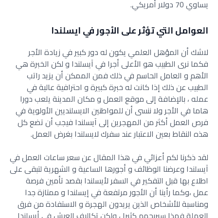
يساوي 70 دولار أمريكي.
العوامل التي تؤثر على الأجور في ايسلندا
لاشك أن المؤهل العلمي يكون له دور كبير في زيادة الأجر
فكما نرى الطبيب هو الأعلى أجرا في آيسلندا و لكن الخبرة هي
الأهم و العامل الحاسم في ذلك فمن الممكن أن يزيد راتب
الطبيب عن ذلك إذا كانت له خبرة كبيرة و احترافية عالية في
عمله ، بالإضافة إلى موقع العمل و مكان المدينة يلعب دورا
هاما في الأجر ولا ننسى أن للمواطنين الايسلنديين الأولوية في
فرص العمل أكثر من المهجرين إلى آيسلندا فيجب أن تضع كل
هذه النقاط بعين الاعتبار عند سفرك لايسلندا بغرض العمل.
لقد ذكرنا لكم أعزائي في هذا المقال عن سعر ساعات العمل في
آيسلندا وعرضنا الوظائف و أجورها الساعية و الشهرية لتبقى على
اطلاع بها قبل التفكير في السفر لأيسلندا بقصد تأمين فرصة
عمل ،وكما رأينا أن الأجور مرتفعة في إيسلندا و ممتازة جدا
ومناسبة للأشخاص الذين يريدون الهجرة و الاستفادة من فرق
العملة فهذا سيربحهم كثيرا ، ولكن تكاليف العيش في أيسلندا