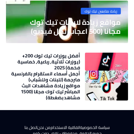
زيادة متابعين تيك توك
مواقع زيادة لايكات تيك توك
مجانا (500 اعجاب لكل فيديو)
أفضل يوزرات تيك توك 200+
(يوزرات ثلاثية, رباعية, خماسية
فخمة) 2025
أجمل أسماء انستقرام بالفرنسية
مترجمة (للبنات وللشباب)
مواقع زيادة مشاهدات البث
المباشر تيك توك مجانا (1500
مشاهد بضغطة)
سياسة الخصوصية
اتفاقية الاستخدام
من نحن
اتصل بنا
جميع الحقوق محفوظة -
تقني دوت كوم