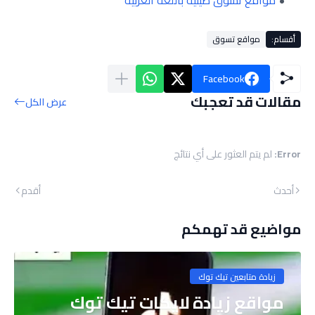
مواقع تسوق صينية باللغة العربية
أقسام:
مواقع تسوق
Facebook
مقالات قد تعجبك
عرض الكل
Error:
لم يتم العثور على أي نتائج
أحدث
أقدم
مواضيع قد تهمكم
زيادة متابعين تيك توك
مواقع زيادة لايكات تيك توك