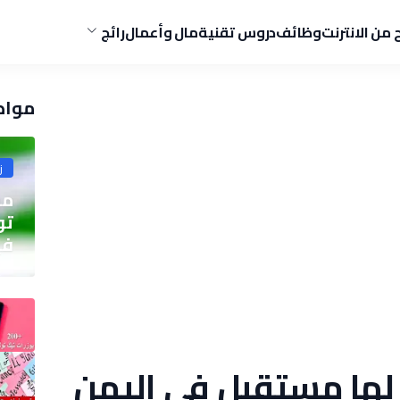
ح من الانترنت
وظائف
دروس تقنية
مال وأعمال
رائج
مواض
ز
مو
في