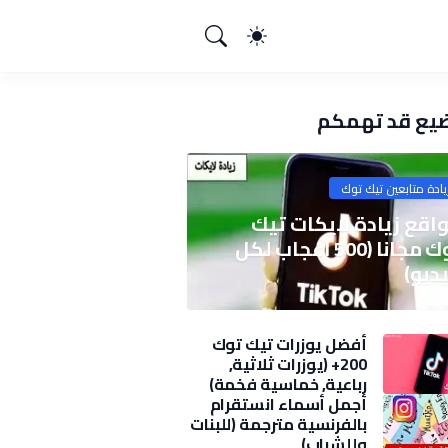
يع قد تهمكم
يادة متابعين تيك توك
اقع زيادة لايكات تيك
توك مجانا (500 اعجاب لكل
ديو)
أفضل يوزرات تيك توك
200+ (يوزرات ثلاثية,
رباعية, خماسية فخمة)
2025
أجمل أسماء انستقرام
بالفرنسية مترجمة (للبنات
وللشباب)