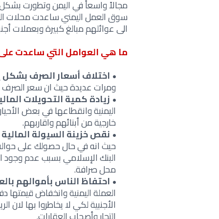
مجالاً واسعاً في اليمن وتطورت بشك
سوق العمل اليمني ساعدت محلات الصرا
الى عوائلهم مبالغ كبيرة وبعملات أجنبي
ما هي العوامل التي ساعدت على 
اختلاف أسعار الصرف بشكل 
ومرات عديدة حيث ان سعر الصرف غي
زيادة كمية التحويلات المالية
اليمنية وانقطاعها في بعض الأحيان
خارجية من أبنائهم واقاربهم.
نقص خزينة السيولة المالية ب
حيث انه في حال حصولك على حوالة م
البنك الإسلامي بسبب عدم وجود ال
محل صرافة.
احتفاظ الناس بأموالهم بالعم
العملة اليمنية وانخفاض قيمتها دفع
الأجنبية لكي لا يخاطروا بها لان ال
التجار وأصحاب العقارات.