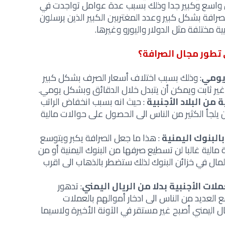
ل واسع وكبير جدا وذلك بسبب عدة عوامل تواجدت في
فة بشكل كبير وعدد المغتربين الكبير الذين يرسلون
ة مختلفة مثل الدولار واليورو وغيرها.
تطور مجال الصرافة؟
يومي
: وذلك بسبب اختلاف أسعار الصرف بشكل كبير
ر ثابت ويمكن أن يتبدل خلال الدقائق وبشكل يومي.
 من البلاد الأجنبية
: حيث انه بسبب انخفاض الراتب
 يلجأ الكثير من الناس الى الحصول على حوالات مالية
البنوك اليمنية
: هذا ما جعل الصرافة يكبر ويتوسع
الية غالبا لن تسطيع صرفها من البنوك اليمنية أو من
مال في خزائن البنوك لذلك ستضطر بالذهاب الى اقرب
لات الأجنبية بدلا من الريال اليمني
: تدهور
 العديد من الناس الى ادخار أموالهم بالعملات
ريال اليمني أصبح غير مستقر في الآونة الأخيرة ولاسيما