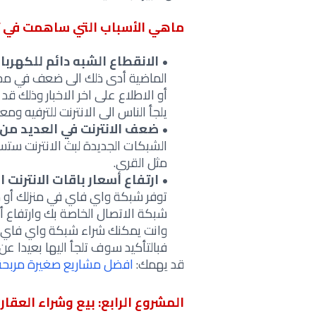
ماهي الأسباب التي ساهمت في 
الانقطاع الشبه دائم للكهربا
الماضية أدى ذلك الى ضعف في محو
أو الاطلاع على اخر الاخبار وذلك قد
يلجأ الناس الى الانترنت للترفيه ومعر
ضعف الانترنت في العديد من
الشبكات الجديدة لبث الانترنت ستس
مثل القرى.
ارتفاع أسعار باقات الانترن
توفر شبكة واي فاي في منزلك أو 
شبكة الاتصال الخاصة بك وارتفاع 
وانت يمكنك شراء شبكة واي فاي ب
فبالتأكيد سوف تلجأ اليها بعيدا عن 
قد يهمك:
افضل مشاريع صغيرة مربحة ج
المشروع الرابع: بيع وشراء العقار