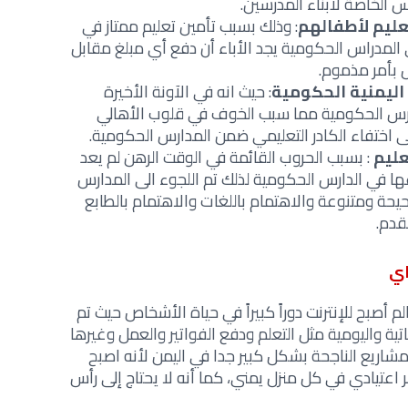
 الخاصة لأبناء المدرسين.
عليم لأطفالهم
: وذلك بسبب تأمين تعليم ممتاز في
 المدراس الحكومية يجد الأباء أن دفع أي مبلغ مقابل
بأمر مذموم.
اليمنية الحكومية
: حيث انه في الآونة الأخيرة
دارس الحكومية مما سبب الخوف في قلوب الأهالي
 اختفاء الكادر التعليمي ضمن المدارس الحكومية.
عليم
: بسبب الحروب القائمة في الوقت الرهن لم يعد
عها في الدارس الحكومية لذلك تم اللجوء الى المدارس
حة ومتنوعة والاهتمام باللغات والاهتمام بالطابع
قدم.
اي
م أصبح للإنترنت دوراً كبيراً في حياة الأشخاص حيث تم
اتية واليومية مثل التعلم ودفع الفواتير والعمل وغيرها
اريع الناجحة بشكل كبير جدا في اليمن لأنه اصبح
عتيادي في كل منزل يمني، كما أنه لا يحتاج إلى رأس