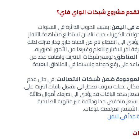
تقدم مشروع شبكات الواي فاي؟
ء في اليمن
: بسبب الحروب الدائرة في السنوات
لات الكهرباء حيث انك لن تستطيع مشاهدة التلفاز
 يؤدي الى انقطاع تام عن الحياة خارج جدار منزلك لذلك
فة اخر الاخبار والتعلم وغيرها من الأمور الضرورية.
 المناطق
: توسع شبكات الانترنت واضافة عدد من
اعد على رفع جودته ولاسيما في المناطق البعيدة
ت الموجودة ضمن شبكات الاتصالات
: في حال عدم
مكان عملت سوف تضطر الى تفعيل باقات انترنت على
أسعار هذه الباقات قد يؤدي الى صرفك أموال طائلة
سعر منخفض جدا ودائمة غير منتهية الصلاحية
الأسعار المرتفعة للباقات.
داً في اليمن
ات