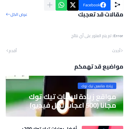
Facebook
مقالات قد تعجبك
عرض الكل
Error:
لم يتم العثور على أي نتائج
أحدث
أقدم
مواضيع قد تهمكم
زيادة متابعين تيك توك
مواقع زيادة لايكات تيك توك
مجانا (500 اعجاب لكل فيديو)
أفضل يوزرات تيك توك 200+