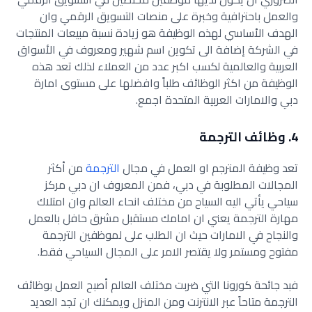
والعمل باحترافية وخبرة على منصات التسويق الرقمي وان
الهدف الأساسي لهذه الوظيفة هو زيادة نسبة مبيعات المنتجات
في الشركة إضافة الى تكوين اسم شهير ومعروف في الأسواق
العربية والعالمية لكسب اكبر عدد من العملاء لذلك تعد هذه
الوظيفة من اكثر الوظائف طلباً وافضلها على مستوى امارة
دبي والامارات العربية المتحدة اجمع.
4. وظائف الترجمة
تعد وظيفة المترجم او العمل في مجال
الترجمة
من أكثر
المجالات المطلوبة في دبي، فمن المعروف ان دبي مركز
سياحي يأتي اليه السياح من مختلف انحاء العالم وان امتلاك
مهارة الترجمة يعني ان امامك مستقبل مشرق حافل بالعمل
والنجاح في الامارات حيث ان الطلب على لموظفين الترجمة
مفتوح ومستمر ولا يقتصر الامر على المجال السياحي فقط.
فبد جائحة كورونا التي ضربت مختلف العالم أصبح العمل بوظائف
الترجمة متاحاً عبر الانترنت ومن المنزل ويمكنك ان تجد العديد