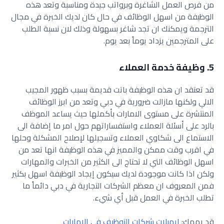
من فرص العمل الشاغرة وبرواتب جيدة ومناسبة وتعد هذه
الوظيفة من اسهل الوظائف في حال كان لديك الخبرة في مجال
الترجمة ويمكنك ان تجد شاغر بسهولة وذلك لان نسبة الطلب
على المترجمين يزداد يوماً بعد يوم.
5. وظيفة خدمة العملاء
قد تعتقد ان هذه الوظيفة باتت قديمة بسبب ظهور المجيب
الالي ولكنها مازالت ضرورية في دبي وتعد من ابرز الوظائف
المنتشرة على مستوى الامارات بأكملها حيث يساعد الموظف
بالرد على أسئلة العملاء واستفساراتهم حول امر ما إضافة الى
الاستماع الى شكاوي العملاء وتسجيلها لإصلاح المشكلة وحلها
في اقرب وقت ممكن والمميز في هذه الوظيفة انها تعد من
اسهل الوظائف التي لا تحتاج الى الكثير من الخبرات والمهارات
ولكن اذا كانت موجودة لديك سيكون إيجاد الوظيفة اسهل بكثير
فمن المعروف ان معظم الشركات التجارية في دبي دائماً ما
تطلب الخبرة في العمل قبل أي شيء.
قد يهمك:
ايميلات شركات التوظيف في الإمارات