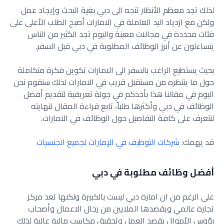
لذلك تجد معظم الأنظار تتجه الى دبي بغية البحث وإيجاد عمل
ولكن مع ازدياد اليد العاملة في الامارات أصبح الطلب الأعلى على
فئات محددة في مجالات معينة واليوم تجد الكثير من الناس
يتساءلون عن أبرز الوظائف المطلوبة في دبي قبل السفر.
بحيث يستطيع الراغب بالسفر الى الامارات تكوين فكرة متكاملة
حول ما ينتظره من مستقبل قريب في الامارات لذلك سنقوم نحن
اليوم في مقالنا هذا بأخذكم في جولة تعريفية لتقديم أفضل
الوظائف في دبي وأكثرها طلباً، تابع قراءة المقال لنهايته
لتتعرف على كافة التفاصيل حول الوظائف في الامارات.
قد يهمك:
شركات التوظيف في الإمارات لجميع الجنسيات
أفضل وظائف مطلوبة في دبي
على الرغم من ان امارة دبي ليست بالكبيرة ولكنها تعد مركز
تجارة عالمي ويقصدها الملايين من رجال الاعمال وأصحاب
رؤوس الأموال بقصد العمل وتحقيق مكاسب مالية عالية لذلك