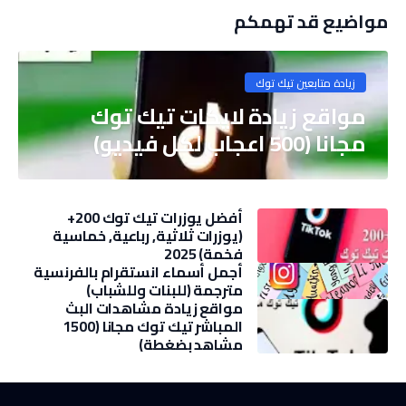
مواضيع قد تهمكم
زيادة متابعين تيك توك
مواقع زيادة لايكات تيك توك
مجانا (500 اعجاب لكل فيديو)
أفضل يوزرات تيك توك 200+
(يوزرات ثلاثية, رباعية, خماسية
فخمة) 2025
أجمل أسماء انستقرام بالفرنسية
مترجمة (للبنات وللشباب)
مواقع زيادة مشاهدات البث
المباشر تيك توك مجانا (1500
مشاهد بضغطة)