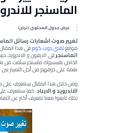
الماسنجر للاندرو
عرض جدول المحتوى
(عرض)
تغيير صوت اشعارات رسائل الماسن
موقع
تقني دوت كوم
في هذا المقال 
الماسنجر
في الايفون و الاندرويد، 
الخاص بفيسبوك ماسنجر سئمت من نغمة 
نغمة على ذوقهم من أجل التمييز بين ا
ومن خلال هذا المقال سنتعرف على 
الاندرويد و الايباد
، كما سنتعرف على
لذلك تابعوا معنا لنتعرف أكثر عن التفا