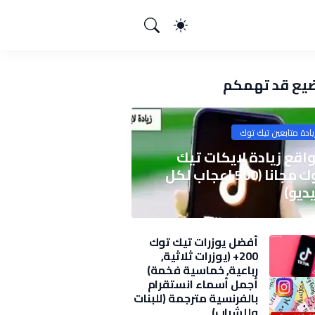
يع قد تهمكم
يادة متابعين تيك توك
اقع زيادة لايكات تيك
توك مجانا (500 اعجاب لكل
ديو)
أفضل يوزرات تيك توك
200+ (يوزرات ثلاثية,
رباعية, خماسية فخمة)
2025
أجمل أسماء انستقرام
بالفرنسية مترجمة (للبنات
وللشباب)