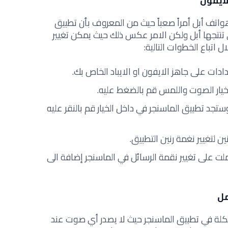
لايفون
واتف أبل أمراً صعباً حيث من المعروف بأن تطبيق
 تنتجها أبل ولكن الامر عكس ذلك حيث يمكن تغيير
تباع الخطوات التالية:
دادات على جاهز الايفون او الايباد الخاص بك.
د خيار الصوت واللمس قم بالضغط عليه.
تجد تطبيق الماسنجر في داخل الخيار قم بالنقر عليه
ن لتغيير نغمة رنين التطبيق.
 على تغيير نقمة الرسائل في الماسنجر إضافة الى
مل
لة في تطبيق الماسنجر حيث لا يصدر أي صوت عند