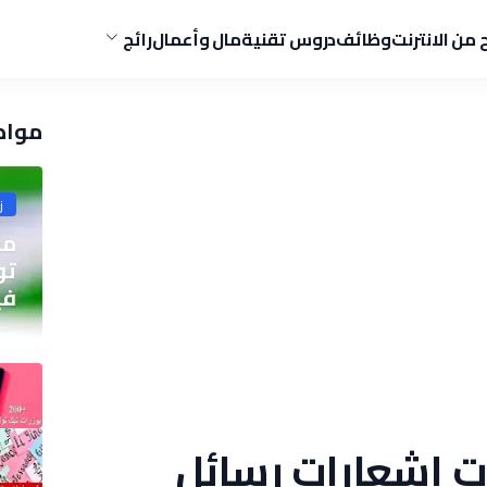
ح من الانترنت
وظائف
دروس تقنية
مال وأعمال
رائج
مواض
ز
مو
في
ت اشعارات رسائل