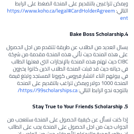
ويمكن للراغبين بالتقديم على المنحة الضغط على الرابط
التالي:
https://www.koho.ca/legal#CardHolderAgreem
ent
4.Bake Boss Scholarship
يسال العديد من الطلاب عن طريقة للتقدم من اجل الحصول
على هذه المنحة حيث تأتي هذه المنحة مقدمة من شركة
CIBC حيث تهتم هذه المنحة بالإنجازات التي فعلها الطالب
في حياته حيث قد قبلت المنحة الطلاب الذين كانوا يخبزون
في بيوتهم اثناء انتشار فيروس كورونا المستجد وتبلغ قيمة
المنحة 1000 دولار ويمكن للراغب بالتقديم على المنحة
بالتوجه نحو الرابط التالي:
https://99scholarships.ca/
5. Stay True to Your Friends Scholarship
إذا كنت تسأل عن كيفية الحصول على المنحة ستتعجب من
الجواب حيث من اجل الحصول على المنحة يجب على الطالب
ان يظهر المحبة والاحترام للأصدقاء حيث من الواجب ان