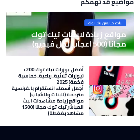
مواضيع قد تهمكم
زيادة متابعين تيك توك
مواقع زيادة لايكات تيك توك
مجانا (500 اعجاب لكل فيديو)
أفضل يوزرات تيك توك 200+
(يوزرات ثلاثية, رباعية, خماسية
فخمة) 2025
أجمل أسماء انستقرام بالفرنسية
مترجمة (للبنات وللشباب)
مواقع زيادة مشاهدات البث
المباشر تيك توك مجانا (1500
مشاهد بضغطة)