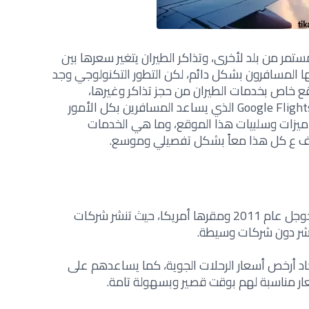
ر من بلد لأخرى، وتذاكر الطيران يتغير سعرها بين
ا المسافرون بشكل دائم، لكن التطور التكنولوجي وجد
ع خاص بخدمات الطيران من حجز تذاكر وغيرها،
وسنتعرف من خلال هذا المقال على Google Flights الذي يساعد المسافرين بكل الأمور
ميزات وسلبيات هذا الموقع، وما هي الخدمات
عرف ع كل هذا معاً بشكل تفصيلي وموسع.
عبارة عن منصة أطلقها محرك البحث جوجل عام 2011 ومقرها أمريكا، حيث تنشر شركات
اشر دون شركات وسيطة.
د أرخص أسعار الرحلات الجوية، كما يساعدهم على
ار مناسبة لهم بوقت قصير وبسهولة تامة.