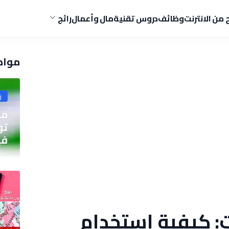
ح من الانترنت
وظائف
دروس تقنية
مال وأعمال
رائج
مواض
ز
مو
في
: كيفية استخدام