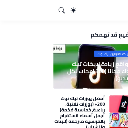
يع قد تهمكم
يادة متابعين تيك توك
اقع زيادة لايكات تيك
توك مجانا (500 اعجاب لكل
ديو)
أفضل يوزرات تيك توك
200+ (يوزرات ثلاثية,
رباعية, خماسية فخمة)
2025
أجمل أسماء انستقرام
بالفرنسية مترجمة (للبنات
وللشباب)