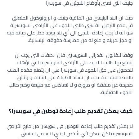
‏جنيف التي تعنى بأوضاع اللاجئين في سويسرا
حيث ان البند الرئيسي من اتفاقية جنيف و البروتوكول المتعلق
في ‏عدم الترحيل القسري طلبي اللجوء على الأراضي السويسرية
هو انه ‏لا يجب إعادة اللاجئ الى أي بلد يوجد خطر على حياته فيه
او حجز ‏لحريته و منع له من ممارسة حقوقه الإنسانية.
وفقا للقانون الفدرالي السويسري فان الصفات التي يجب ان
يتمتع بها ‏طالب اللجوء على الأراضي السويسرية التي تؤهله
للحصول على حق ‏اللجوء في سويسرا هي ان يتمتع مقدم الطلب
بالمصداقية حيث يجب ‏ان تستند الطلبات على اثباتات و وثائق
صحيحة غير ملفقة او مزورة ‏و لا تتعاكس مع طبيعة وضع طالب
اللجوء الحقيقية.
كيف يمكن تقديم طلب إعادة توطين في سويسرا؟
لا يمكن تقديم طلب إعادة التوطين في سويسرا من خارج الأراضي
‏السويسرية لكن يمكن لأي شخص اجنبي لا يحمل الجنسي