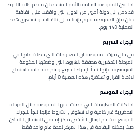
اذا تبين للمفوضية السامية للأمم المتحدة ان مقدم طلب اللجوء
قد دخل ‏الى دولة أخرى من الدول التي وافقت على اتفاقية
دبلن فإن المفوضية ‏تقوم بإرساله الى تلك البلد و تستغرق هذه
العملية 140 يوم.
‏الإجراء السريع
في حال قررت المفوضية ان المعلومات التي حصلت عليها في
المرحلة ‏التحضيرية محققة للشروط التي وضعتها الحكومة
السويسرية فإنها تلجأ ‏للإجراء السريع و يتم عقد جلسة استماع
لاتخاذ القرار و تستغرق هذه ‏العملية 8 أيام.
‏الإجراء الموسع
اذا كانت المعلومات التي حصلت عليها المفوضية خلال المرحلة
‏التحضيرية غير كافية و لا تستوفي الشروط فإنها تلجأ للإجراء
الموسع ‏حيث يتم ارسال الشخص مركز إقليمي لاستقبال اللاجئين
حيث يمكنه ‏الإقامة في هذا المركز لمدة عام واحد فقط.