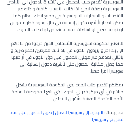
السويسرية ‏تقديم طلب للحصول على تأشيرة للدخول الى الأراضي
السويسرية ‏بصفة لاجئ اذا كانت الأسباب كافية و ذلك عبر
القنصليات و ‏السفارات السويسرية في جميع انحاء العالم كما
يمكن اصدار تأشيرة ‏دخول إنسانية في حال وجود خطر ملموس
او تهديد صريح او اساءات ‏جسدية يتعرض لها طالب اللجوء.
لا تعتبر الحكومة لسويسرية الأشخاص الذين خرجوا من بلادهم
الى ‏بلد اخر و يريدون اللجوء في بلد ثالث معرضين لخطر صريح و
‏بالتالي تعدهم غير مهلين للحصول على حق اللجوء في أراضيها
مما ‏جعل إمكانية الحصول على تأشيرة دخول إنسانية الى
سويسرا امرا ‏صعبا.
يمكنكم تقديم طلب للجوء لدى الحكومة السويسرية ‏بشكل
مباشر في أي مركز فدرالي للجوء الذي يتبع للمفوضية ‏السامة
للأمم المتحدة المعنية بشؤون اللاجئين.
قد يهمك:
الهجرة إلى سويسرا للعمل | طرق الحصول على عقد
عمل في سويسرا