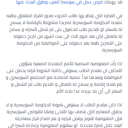
قد يهمك:
فرص عمل في سويسرا للعرب وطرق البحث عنها
في الفترة التي ينتظر بها طالب اللجوء صدور القرار المتعلق بطلبه
تمنحه ‏الحكومة السويسرية تصريحا مشروطا بالإقامة لا يسمح
له بالسفر او تقديم طلب ‏للحصول على لم شمل لأسرته و يسمح
له بالعمل لكن بعد مرور ثلاث الى ست ‏اشهر من تاريخ حصوله
على التصريح طبعا بعد حصوله على الموافقة من ‏الحكومة
السويسرية.
اذا رأت المفوضية السامية للأمم المتحدة المعنية بشؤون
اللاجئين ان مقدم الطلب ‏يستوفي كافة الشروط فإنه يحصل على
الموافقة وبعدها تبدأ عملية اندماجه مع ‏المجتمع السويسري و
يتم منحه إقامة و يسمح له بالعمل و تقديم طلب لم الشمل و
‏السفر الى أي بلد يريده عدا بلده الأم.
اذا كان مقدم الطلب لا يستوفي شروط الحكومة السويسرية و لا
يحقق المعايير ‏التي يتصف بها اللاجئ وفقا للقوانين السويسرية
فإن المفوضية تقوم برفض ‏قراره و يتم اصدار قرار بمغادرته
البلاد خلال فترة محددة او ستقوم المفوضية ‏بإعادته قسرا الى