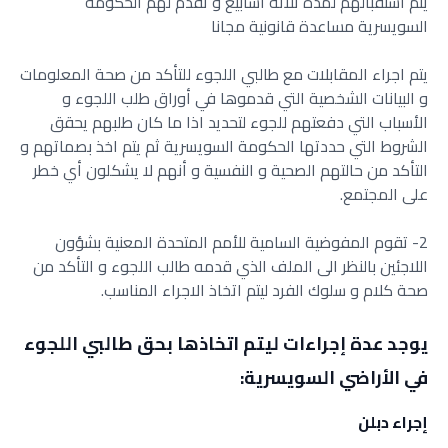
يتم استقبالهم ‏لمدة ثلاثة أسابيع و تقدم لهم الحكومة
السويسرية مساعدة قانونية مجانا
يتم اجراء المقابلات مع طالبي اللجوء للتأكد من صحة المعلومات
و ‏البيانات الشخصية التي قدموها في أوراق طلب اللجوء و
الأسباب التي ‏دفعتهم للجوء لتحديد اذا ما كان طلبهم يحقق
الشروط التي حددتها ‏الحكومة السويسرية ثم يتم اخذ بصماتهم و
التأكد من حالتهم الصحية و ‏النفسية و أنهم لا يشكلون أي خطر
على المجتمع.
تقوم المفوضية السامية للأمم المتحدة المعنية بشؤون
اللاجئين ‏بالنظر الى الملف الذي قدمه طالب اللجوء و التأكد من
صحة كلام ‏و سلوك الفرد ليتم اتخاذ الاجراء المناسب.
يوجد عدة إجراءات ليتم اتخاذها بحق طالبي اللجوء
في الأراضي ‏السويسرية:
‏إجراء دبلن