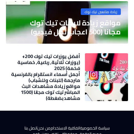
زيادة متابعين تيك توك
مواقع زيادة لايكات تيك توك
مجانا (500 اعجاب لكل فيديو)
أفضل يوزرات تيك توك 200+
(يوزرات ثلاثية, رباعية, خماسية
فخمة) 2025
أجمل أسماء انستقرام بالفرنسية
مترجمة (للبنات وللشباب)
مواقع زيادة مشاهدات البث
المباشر تيك توك مجانا (1500
مشاهد بضغطة)
سياسة الخصوصية
اتفاقية الاستخدام
من نحن
اتصل بنا