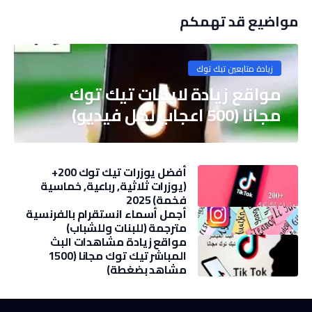
مواضيع قد تهمكم
زيادة متابعين تيك توك
مواقع زيادة لايكات تيك توك
مجانا (500 اعجاب لكل فيديو)
أفضل يوزرات تيك توك 200+
(يوزرات ثلاثية, رباعية, خماسية
فخمة) 2025
أجمل أسماء انستقرام بالفرنسية
مترجمة (للبنات وللشباب)
مواقع زيادة مشاهدات البث
المباشر تيك توك مجانا (1500
مشاهد بضغطة)