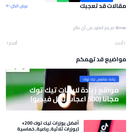
مقالات قد تعجبك
عرض الكل
Error:
لم يتم العثور على أي نتائج
أحدث
أقدم
مواضيع قد تهمكم
زيادة متابعين تيك توك
مواقع زيادة لايكات تيك توك
مجانا (500 اعجاب لكل فيديو)
أفضل يوزرات تيك توك 200+
(يوزرات ثلاثية, رباعية, خماسية