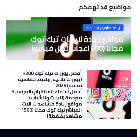
مواضيع قد تهمكم
زيادة متابعين تيك توك
مواقع زيادة لايكات تيك توك
مجانا (500 اعجاب لكل فيديو)
أفضل يوزرات تيك توك 200+
(يوزرات ثلاثية, رباعية, خماسية
فخمة) 2025
أجمل أسماء انستقرام بالفرنسية
مترجمة (للبنات وللشباب)
مواقع زيادة مشاهدات البث
المباشر تيك توك مجانا (1500
مشاهد بضغطة)