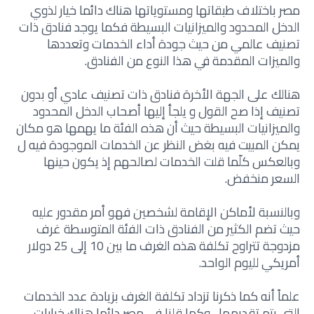
مصر باختلاف طبقاتها ومستوياتها هناك دائما خيار لذوي
الدخل المحدود والميزانيات البسيطة فكما يوجد فنادق ذات
تصنيف عالمي من حيث جودة أداء الخدمات وتعددها
والميزات المقدمة في هذا النوع من الفنادق.
هنالك على الجهة الأخرة فنادق ذات تصنيف عادي أو بدون
تصنيف إذا صح القول و يلجأ إليها أصحاب الدخل المحدود
والميزانيات البسيطة حيث أن هذه الفئة ما يهمها هو مكان
يمكن المبيت فيه بغض النظر عن الخدمات الموجودة فيه ل
وبالعكس كلّما قلت الخدمات لصالحهم إذ يكون حينها
السعر منخفض.
وبالنسبة لأماكن الإقامة لشخصين فهو أمر مقدور عليه
حيث تضم الكثير من الفنادق ذات الفئة المتوسطة غرف
مزدوجة تتراوح تكلفة هذه الغرف ما بين 10 إلى 25 دولار
أمريكي لليوم الواحد.
علماً أنه كما ذكرنا تزداد تكلفة الغرف بزيادة عدد الخدمات
التي يتم تقديمها , وكما قلنا في مصر دائما هناك خيارات