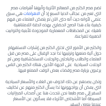
تضم مصر الكثير من المعالم الأثرية وأبرزها أهرامات مصر
التي تعبر من عجائب الدنيا السبع إذ أن
الاهرامات
هي سبق
علمي لأوانه حيث أنه حتى الآن لم يتمكن العلماء من فهم
كيفية بناء هذا الصرح الحضاري بهذه الدقة اللامتناهية
ناهيك عن المخططات المعمارية الموجودة للأبنية والتوابيت
الذهبية للفراعنة.
والكثير من الأمور التي تخلق الكثير من إشارات الاستفهام
حول آلية صنعها وترتيبها لذا نجد الإقبال على مصر من قبل
العلماء والطلاب والباحثين والرحلات الاستكشافية ومن ثم
الرحلات السياحية على الجهة الأخرى هناك الكثير من الناس
يرغبون بزيارة مصر وقضاء بعض الوقت الممتع فيها.
ولكن يصدهم عن ذلك الخوف من الغلاء والأسعار السياحية
التي يمكن أن يواجهونها لذا يسأل الكثير منهم عن تكاليف
السفر إلى مصر طبعا نحن نتحدث هنا عن أصحاب الميزانيات
البسيطة أما الأشخاص الأثرياء فلا يسألون عن الأسعار
عندما ينوون السفر.