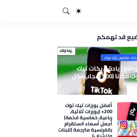
يع قد تهمكم
يادة متابعين تيك توك
اقع زيادة لايكات تيك
توك مجانا (500 اعجاب لكل
ديو)
أفضل يوزرات تيك توك
200+ (يوزرات ثلاثية,
رباعية, خماسية فخمة)
2025
أجمل أسماء انستقرام
بالفرنسية مترجمة (للبنات
وللشباب)