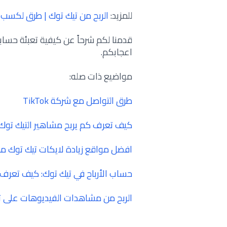
للمزيد:
الربح من تيك توك | طرق لكسب اَ
قدمنا لكم شرحاً عن كيفية تعبئة حسابك
اعجابكم.
مواضيع ذات صله:
طرق التواصل مع شركة TikTok
كيف تعرف كم يربح مشاهير التيك توك
افضل مواقع زيادة لايكات تيك توك مجانا (5000 إعجاب لكل 
حساب الأرباح في تيك توك: كيف تعرف رصيدك
الربح من مشاهدات الفيديوهات على تي