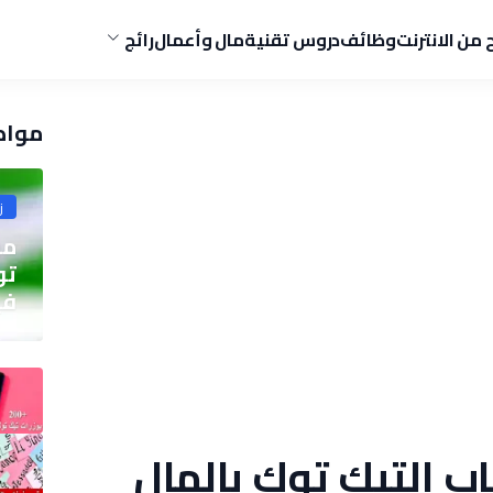
ح من الانترنت
وظائف
دروس تقنية
مال وأعمال
رائج
مواض
ز
مو
في
 التيك توك بالمال