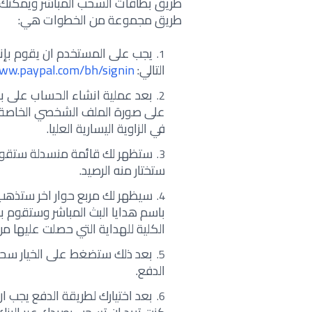
طريق بطاقات السحب المباشر ويمكنك أ
طريق مجموعة من الخطوات هي:
يجب على المستخدم ان يقوم بإن
التالي:
www.paypal.com/bh/signin
بعد عملية انشاء الحساب على 
على صورة الملف الشخصي الخاصة بك
في الزاوية اليسارية العليا.
ستظهر لك قائمة منسدلة ستقوم ب
ستختار منه الرصيد.
سيظهر لك مربع حوار اخر ستذهب 
باسم هدايا البث المباشر وستقوم 
الكلية للهداية التي حصلت عليها من
بعد ذلك ستضغط على الخيار سحب 
الدفع.
بعد اختيارك لطريقة الدفع يجب ان