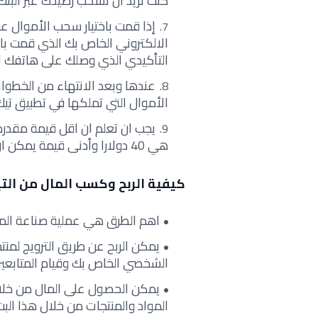
كنت تريد ان تسحب رصيدك عبر البنك ا
إذا قمت باختيار سحب الأموال ع
الالكتروني الخاص بك الذي قمت بال
التأكيدي الذي وصلك على هاتفك ا
عندها وبعد الانتهاء من الخطو
الأموال التي تملكها في تطبيق تيك ت
يجب ان تعلم ان اقل قيمة مقدر
هي 40 دولارا وأدنى قيمة يمكن ان تسحبها عن طريق البنك هي 30 دولارا.
كيفية الربح وكسب المال من الت
اهم الطرق هي عملية صناعة الم
يمكن الربح عن طريق الترويج لم
الشخصي الخاص بك وقيام المتابعي
يمكن الحصول على المال من خلال ا
المواد والمنتجات من خلال هذا البث