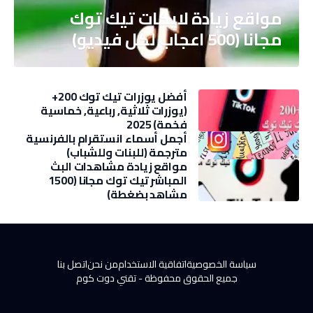
مواقع زيادة لايكات تيك توك
مجانا (500 اعجاب لكل فيديو)
أفضل يوزرات تيك توك 200+
(يوزرات ثلاثية, رباعية, خماسية
فخمة) 2025
أجمل أسماء انستقرام بالفرنسية
مترجمة (للبنات وللشباب)
مواقع زيادة مشاهدات البث
المباشر تيك توك مجانا (1500
مشاهد بضغطة)
سياسة الخصوصية
اتفاقية الاستخدام
من نحن
اتصل بنا
جميع الحقوق محفوظة -
تقني دوت كوم