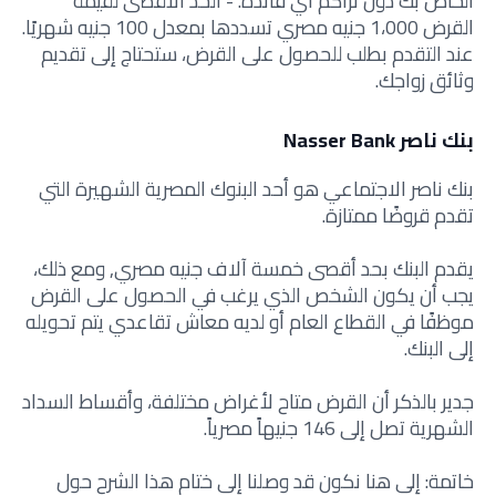
الخاص بك دون تراكم أي فائدة. - الحد الأقصى لقيمة
القرض 1،000 جنيه مصري تسددها بمعدل 100 جنيه شهريًا.
عند التقدم بطلب للحصول على القرض، ستحتاج إلى تقديم
وثائق زواجك.
بنك ناصر Nasser Bank
بنك ناصر الاجتماعي هو أحد البنوك المصرية الشهيرة التي
تقدم قروضًا ممتازة.
يقدم البنك بحد أقصى خمسة آلاف جنيه مصري, ومع ذلك،
يجب أن يكون الشخص الذي يرغب في الحصول على القرض
موظفًا في القطاع العام أو لديه معاش تقاعدي يتم تحويله
إلى البنك.
جدير بالذكر أن القرض متاح لأغراض مختلفة، وأقساط السداد
الشهرية تصل إلى 146 جنيهاً مصرياً.
خاتمة: إلى هنا نكون قد وصلنا إلى ختام هذا الشرح حول