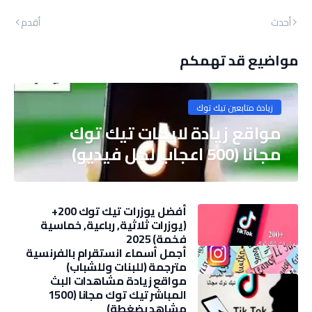
أحدث
أقدم
مواضيع قد تهمكم
زيادة متابعين تيك توك
مواقع زيادة لايكات تيك توك
مجانا (500 اعجاب لكل فيديو)
أفضل يوزرات تيك توك 200+
(يوزرات ثلاثية, رباعية, خماسية
فخمة) 2025
أجمل أسماء انستقرام بالفرنسية
مترجمة (للبنات وللشباب)
مواقع زيادة مشاهدات البث
المباشر تيك توك مجانا (1500
مشاهد بضغطة)