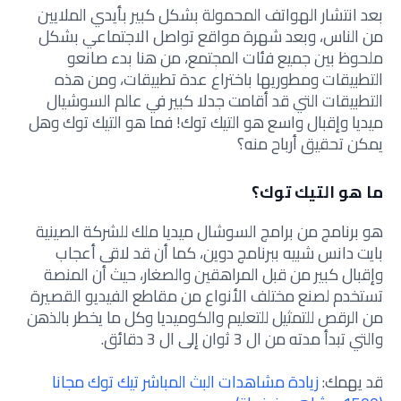
بعد انتشار الهواتف المحمولة بشكل كبير بأيدي الملايين
من الناس، وبعد شهرة مواقع تواصل الاجتماعي بشكل
ملحوظ بين جميع فئات المجتمع، من هنا بدء صانعو
التطبيقات ومطوريها باختراع عدة تطبيقات، ومن هذه
التطبيقات التي قد أقامت جدلا كبير في عالم السوشيال
ميديا وإقبال واسع هو التيك توك! فما هو التيك توك وهل
يمكن تحقيق أرباح منه؟
ما هو التيك توك؟
هو برنامج من برامج السوشال ميديا ملك للشركة الصينية
بايت دانس شبيه ببرنامج دوين، كما أن قد لاقى أعجاب
وإقبال كبير من قبل المراهقين والصغار، حيث أن المنصة
تستخدم لصنع مختلف الأنواع من مقاطع الفيديو القصيرة
من الرقص للتمثيل للتعليم والكوميديا وكل ما يخطر بالذهن
والتي تبدأ مدته من ال 3 ثوان إلى ال 3 دقائق.
قد يهمك:
زيادة مشاهدات البث المباشر تيك توك مجانا