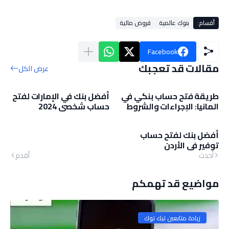
أقسام:
بنوك عالمية
قروض مالية
Facebook
مقالات قد تعجبك
عرض الكل
طريقة فتح حساب بنكي في
أفضل بنك في الإمارات لفتح
المانيا: الإجراءات والشروط
حساب شخصي 2024
أفضل بنك لفتح حساب
توفير في الأردن
أحدث
أقدم
مواضيع قد تهمكم
زيادة متابعين تيك توك