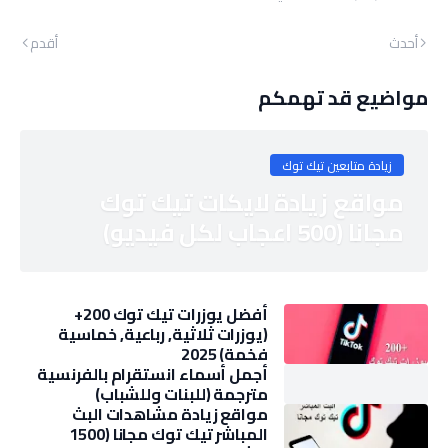
أحدث
أقدم
مواضيع قد تهمكم
زيادة متابعين تيك توك
مواقع زيادة لايكات تيك توك
مجانا (500 اعجاب لكل فيديو)
أفضل يوزرات تيك توك 200+
(يوزرات ثلاثية, رباعية, خماسية
فخمة) 2025
أجمل أسماء انستقرام بالفرنسية
مترجمة (للبنات وللشباب)
مواقع زيادة مشاهدات البث
المباشر تيك توك مجانا (1500