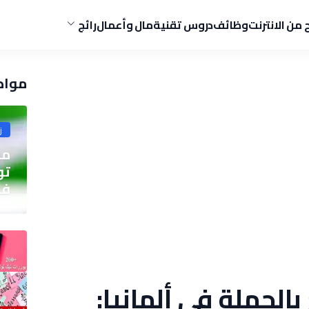
ح من الانترنت
وظائف
دروس تقنية
مال وأعمال
رائج
مواض
ز
مو
في
الجملة في ألمانيا: