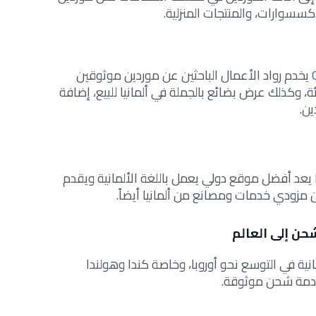
كسسوارات، والمنتجات المنزلية.
يخدم رواد الأعمال الباحثين عن موردين موثوقين
ة، وكذلك عرض بضائع بالجملة في ألمانيا للبيع، إضافة
ين.
كذلك الأمر فإن موقع Merkandi.com يعد أفضل موقع دولي يعمل باللغة الألمانية ويقدم
زودي خدمات ومصانع من ألمانيا أيضاً.
شحن إلى العالم
 المتاجر الألمانية في التوسع نحو أوروبا، وخاصة كندا وهولندا
خدمة شحن موثوقة.