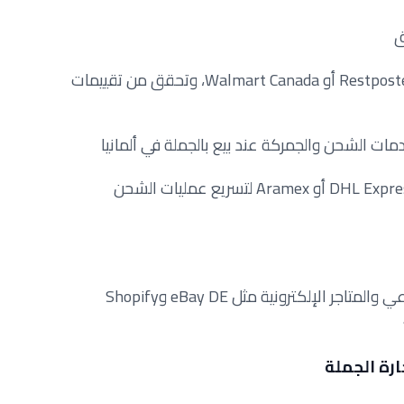
حيث يتوجب عليك البدء بمواقع مثل Restposten أو Walmart Canada، وتحقق من تقييمات
حيث يفضل التعاون مع شركات مثل DHL Express أو Aramex لتسريع عمليات الشحن
فيجب استخدم قنوات التواصل الاجتماعي والمتاجر الإلكترونية مثل eBay DE وShopify
ارة الجملة