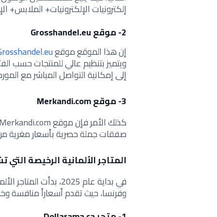
إلكترونيات الإلكترونيات+ الملابس+ الإ
2- موقع Grosshandel.eu
إن هذا الموقع موقع
Grosshandel.eu
ويتميز بتنظيم عالي للمنتجات حسب الفئ
إلى إمكانية التواصل المباشر مع المورد
3- موقع Merkandi.com
صفقات جملة حصرية بأسعار مغرية من م
المتاجر الألمانية الرخيصة التي ت
في بداية عام 2025، بدأت
وفرنسا، حيث تقدم أسعاراً منافسة و
1- متجر Dollarama.ca