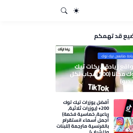
يع قد تهمكم
يادة متابعين تيك توك
اقع زيادة لايكات تيك
توك مجانا (500 اعجاب لكل
ديو)
أفضل يوزرات تيك توك
200+ (يوزرات ثلاثية,
رباعية, خماسية فخمة)
2025
أجمل أسماء انستقرام
بالفرنسية مترجمة (للبنات
وللشباب)