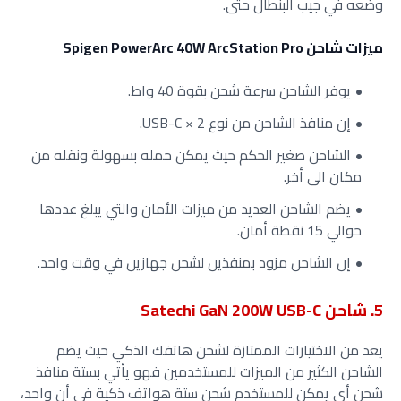
وضعه في جيب البنطال حتى.
ميزات شاحن Spigen PowerArc 40W ArcStation Pro
يوفر الشاحن سرعة شحن بقوة 40 واط.
إن منافذ الشاحن من نوع USB-C × 2.
الشاحن صغير الحكم حيث يمكن حمله بسهولة ونقله من
مكان الى أخر.
يضم الشاحن العديد من ميزات الأمان والتي يبلغ عددها
حوالي 15 نقطة أمان.
إن الشاحن مزود بمنفذين لشحن جهازين في وقت واحد.
5. شاحن Satechi GaN 200W USB-C
يعد من الاختيارات الممتازة لشحن هاتفك الذكي حيث يضم
الشاحن الكثير من الميزات للمستخدمين فهو يأتي بستة منافذ
شحن أي يمكن للمستخدم شحن ستة هواتف ذكية في أن واحد،