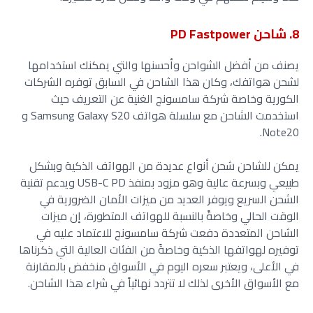
8. شاحن PD Fastpower
يصنف من أفضل الشواحن وأحسنها والتي يمكنك استخدامها
لشحن هواتفك، وكان هذا الشاحن في السابق توفره الشركات
الكورية وخاصة شركة سامسونج الغنية عن التعريف حيث
استخدمت الشاحن مع سلسلة هواتف Samsung Galaxy S20 و
Note20.
يمكن للشاحن شحن أنواع عديدة من الهواتف الذكية وبشكل
طبيعي وبسرعة عالية وهو مزود بمنفذ USB-C PD ويدعم تقنية
الشحن السريع ويوفر العديد من ميزات الأمان الضرورية في
الوقت الحالي وخاصةً بالنسبة للهواتف المتطورة، إن ميزات
الشاحن المتعددة دفعت شركة سامسونج للاعتماد عليه في
توفيره لهواتفها الذكية وخاصةً من الفئات العالية التي ذكرناها
في الأعلى، ويعتبر سعره اليوم في الأسواق منخفض بالمقارنة
مع الأسواق الأخرى لذلك لا تتردد نهائياً في شراء هذا الشاحن.