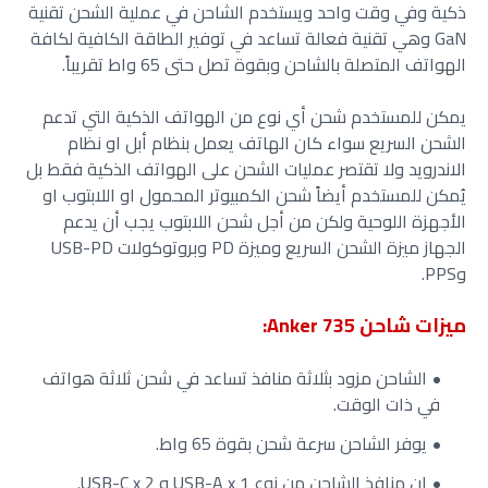
ذكية وفي وقت واحد ويستخدم الشاحن في عملية الشحن تقنية
GaN وهي تقنية فعالة تساعد في توفير الطاقة الكافية لكافة
الهواتف المتصلة بالشاحن وبقوة تصل حتى 65 واط تقريباً.
يمكن للمستخدم شحن أي نوع من الهواتف الذكية التي تدعم
الشحن السريع سواء كان الهاتف يعمل بنظام أبل او نظام
الاندرويد ولا تقتصر عمليات الشحن على الهواتف الذكية فقط بل
يُمكن للمستخدم أيضاً شحن الكمبيوتر المحمول او اللابتوب او
الأجهزة اللوحية ولكن من أجل شحن اللابتوب يجب أن يدعم
الجهاز ميزة الشحن السريع وميزة PD وبروتوكولات USB-PD
وPPS.
ميزات شاحن Anker 735:
الشاحن مزود بثلاثة منافذ تساعد في شحن ثلاثة هواتف
في ذات الوقت.
يوفر الشاحن سرعة شحن بقوة 65 واط.
إن منافذ الشاحن من نوع USB-A x 1 و USB-C x 2.