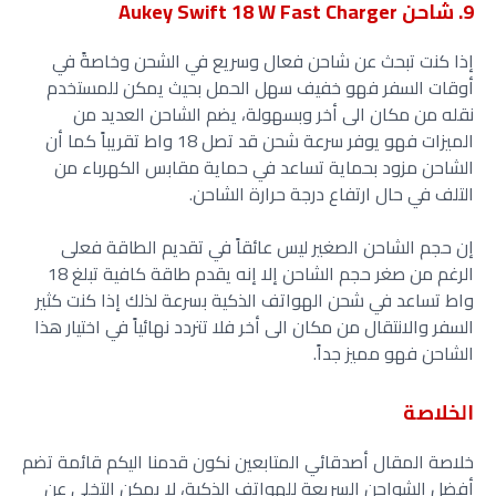
9. شاحن Aukey Swift 18 W Fast Charger
إذا كنت تبحث عن شاحن فعال وسريع في الشحن وخاصةً في
أوقات السفر فهو خفيف سهل الحمل بحيث يمكن للمستخدم
نقله من مكان الى أخر وبسهولة، يضم الشاحن العديد من
الميزات فهو يوفر سرعة شحن قد تصل 18 واط تقريباً كما أن
الشاحن مزود بحماية تساعد في حماية مقابس الكهرباء من
التلف في حال ارتفاع درجة حرارة الشاحن.
إن حجم الشاحن الصغير ليس عائقاً في تقديم الطاقة فعلى
الرغم من صغر حجم الشاحن إلا إنه يقدم طاقة كافية تبلغ 18
واط تساعد في شحن الهواتف الذكية بسرعة لذلك إذا كنت كثير
السفر والانتقال من مكان الى أخر فلا تتردد نهائياً في اختيار هذا
الشاحن فهو مميز جداً.
الخلاصة
خلاصة المقال أصدقائي المتابعين نكون قدمنا اليكم قائمة تضم
أفضل الشواحن السريعة للهواتف الذكية، لا يمكن التخلي عن