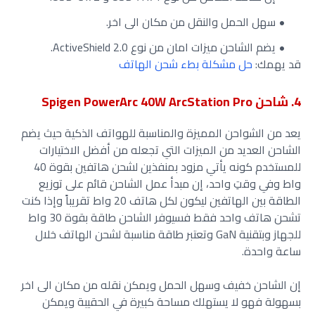
سهل الحمل والنقل من مكان الى اخر.
يضم الشاحن ميزات امان من نوع ActiveShield 2.0.
قد يهمك:
حل مشكلة بطء شحن الهاتف
4. شاحن Spigen PowerArc 40W ArcStation Pro
يعد من الشواحن المميزة والمناسبة للهواتف الذكية حيث يضم
الشاحن العديد من الميزات التي تجعله من أفضل الاختيارات
للمستخدم كونه يأتي مزود بمنفذين لشحن هاتفين بقوة 40
واط وفي وقتِ واحد، إن مبدأ عمل الشاحن قائم على توزيع
الطاقة بين الهاتفين ليكون لكل هاتف 20 واط تقريباً وإذا كنت
تشحن هاتف واحد فقط فسيوفر الشاحن طاقة بقوة 30 واط
للجهاز وبتقنية GaN وتعتبر طاقة مناسبة لشحن الهاتف خلال
ساعة واحدة.
إن الشاحن خفيف وسهل الحمل ويمكن نقله من مكان الى اخر
بسهولة فهو لا يستهلك مساحة كبيرة في الحقيبة ويمكن