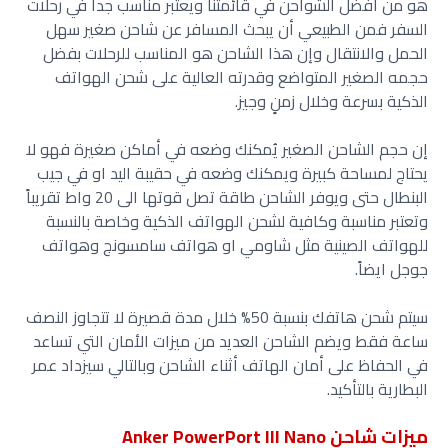
هو من أفضل الشواحن في قائمتنا ويعتبر مناسب جداً في رحلات
السفر فمن الطبيعي أن يبحث المسافر عن شاحن صغير سهل
الحمل والانتقال وإن هذا الشاحن هو المناسب للرحلات بفضل
حجمه الصغير المتواضع وقدرته العالية على شحن الهواتف
الذكية بسرعة وخلال زمنٍ وجيز.
إن حجم الشاحن الصغير يُمكنك وضعه في أماكن صغيرة فهو لا
يحتاج لمساحة كبيرة ويمكنك وضعه في حقيبة اليد او في جيب
البنطال حتى ويوفر الشاحن طاقة تصل قوتها الى 20 واط تقريباً
وتعتبر مناسبة وكافية لشحن الهواتف الذكية وخاصة بالنسبة
للهواتف الصينية مثل شاومي او هواتف سامسونج وهواتف
جوجل ايضاً.
سيتم شحن هاتفك بنسبة 50% خلال مدة قصيرة لا تتجاوز النصف
ساعة فقط ويضم الشاحن العديد من ميزات الأمان التي تساعد
في الحفاظ على أمان الهاتف أثناء الشاحن وبالتالي سيزداد عمر
البطارية بالتأكيد.
ميزات شاحن Anker PowerPort III Nano