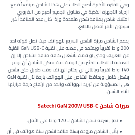
وفي الفترة الأخيرة أصبح الطلب على هذا الشاحن مرتفعاً فمع
ازدياد الأجهزة الذكية في متناول الجميع أصبح من الضروري
امتلاك شاحن بمنافذ شحن متعددة وإذا كان عدد المنافذ أكبر
سيكون الأمر أفضل بالطبع.
يدعم الشاحن ميزة الشحن السريع للهواتف حيث تصل قوته لحد
200 واط تقريباً ويعتمد في عمله على تقنية GaN USB-C الغنية
عن التعريف وحتى لو قمت بأشغال كافة منافذ الشاحن إلا إن
العملية لا تتطلب الكثير من الوقت حيث يمكن للشاحن أن يوفر
140 واط تقريباً وبالتالي لن يحتاج الهاتف وقت طويل حتى يشحن
بشكل كامل ويحافظ الشاحن على الهواتف باردة لأن تقنية GaN
هي المسؤولة عن تبريد الهواتف والحد من ارتفاع درجة حرارتها
اثناء الشحن.
ميزات شاحن Satechi GaN 200W USB-C
تصل سرعة شحن الشاحن لـ 120 واط على الأقل.
يأتي الشاحن مزودة بستة منافذ لشحن ستة هواتف في أن