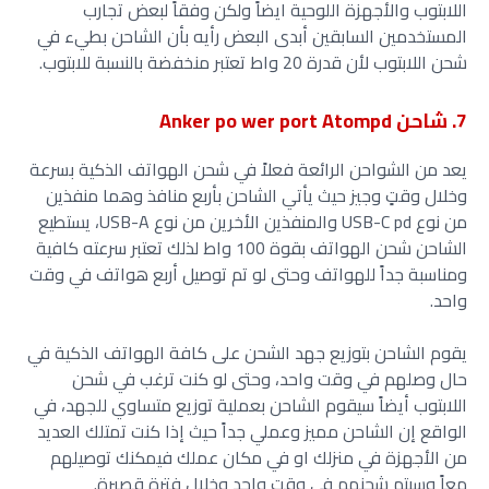
اللابتوب والأجهزة اللوحية ايضاً ولكن وفقاً لبعض تجارب
المستخدمين السابقين أبدى البعض رأيه بأن الشاحن بطيء في
شحن اللابتوب لأن قدرة 20 واط تعتبر منخفضة بالنسبة للابتوب.
7. شاحن Anker po wer port Atompd
يعد من الشواحن الرائعة فعلاً في شحن الهواتف الذكية بسرعة
وخلال وقتٍ وجيز حيث يأتي الشاحن بأربع منافذ وهما منفذين
من نوع USB-C pd والمنفذين الأخرين من نوع USB-A، يستطيع
الشاحن شحن الهواتف بقوة 100 واط لذلك تعتبر سرعته كافية
ومناسبة جداً للهواتف وحتى لو تم توصيل أربع هواتف في وقت
واحد.
يقوم الشاحن بتوزيع جهد الشحن على كافة الهواتف الذكية في
حال وصلهم في وقت واحد، وحتى لو كنت ترغب في شحن
اللابتوب أيضاً سيقوم الشاحن بعملية توزيع متساوي للجهد، في
الواقع إن الشاحن مميز وعملي جداً حيث إذا كنت تمتلك العديد
من الأجهزة في منزلك او في مكان عملك فيمكنك توصيلهم
معاً وسيتم شحنهم في وقت واحد وخلال فترة قصيرة.