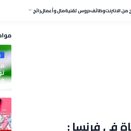
ح من الانترنت
وظائف
دروس تقنية
مال وأعمال
رائج
مواض
ز
مو
في
اة في فرنسا :