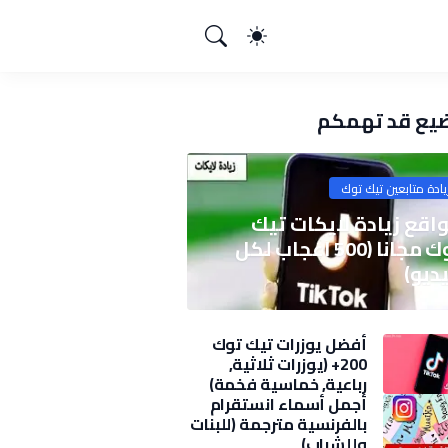
يع قد تهمكم
يادة متابعين تيك توك
اقع زيادة لايكات تيك
توك مجانا (500 اعجاب لكل
ديو)
أفضل يوزرات تيك توك
200+ (يوزرات ثلاثية,
رباعية, خماسية فخمة)
2025
أجمل أسماء انستقرام
بالفرنسية مترجمة (للبنات
وللشباب)