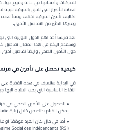
للمركبات وأصحابها في حالة وقوع حوادث أ
تغطية للأضرار التي تلحق بالمركبة نتيجة لح
تكاليف تأمين المركبة تختلف وفقاً لعدة 
وغيرها الكثير من التفاصيل الأخرى.
تعد فرنسا أحد اهم الدول الاوربية التي
وسنقدم اليكم في هذا المقال تفاصيل كام
حول التأمين الصحي وايضاً تفاصيل أخرى حو
كيفية تحصل على تأمين في فرنس
في البداية سنتعرف في هذه الفقرة على
النقاط الأساسية التي يجب الانتباه اليها
للحصول على التأمين الصحي في فرنس
يمكن القيام بذلك من خلال زيارة Caisse Primaire d’Assurance Maladie والمعروف باسم CPAM.
أما في حال كان الفرد موظفاً او ع
gime Social des Indépendants (RSI).